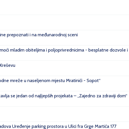
e prepoznati i na međunarodnoj sceni
ći mladim obiteljima i poljoprivrednicima - besplatne dozvole i
 Kreševu
ovodne mreže u naseljenom mjestu Mratinići - Sopot“
vlja se jedan od najljepših projekata – „Zajedno za zdraviji dom“
ova Uređenje parking prostora u Ulici fra Grge Martića 177