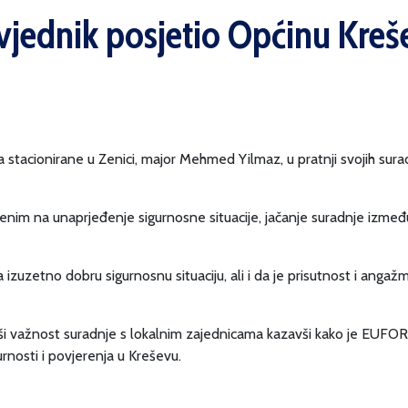
ednik posjetio Općinu Kreš
stacionirane u Zenici, major Mehmed Yilmaz, u pratnji svojih sur
enim na unaprjeđenje sigurnosne situacije, jačanje suradnje izmeđ
 izuzetno dobru sigurnosnu situaciju, ali i da je prisutnost i ang
i važnost suradnje s lokalnim zajednicama kazavši kako je EUFOR o
rnosti i povjerenja u Kreševu.