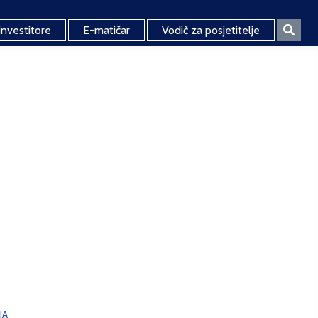
investitore
E-matičar
Vodič za posjetitelje
JA