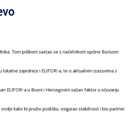
evo
adnika. Tom prilikom sastao se s načelnikom općine Borisom
u lokalne zajednice i EUFOR-a, te o aktualnim izazovima s
ažman EUFOR-a u Bosni i Hercegovini važan faktor u očuvanju
vdje kako bi pružio podršku, osigurao stabilnost i bio partner