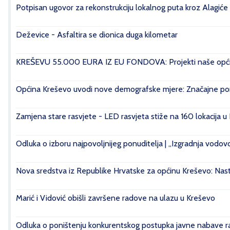
Potpisan ugovor za rekonstrukciju lokalnog puta kroz Alagiće
Deževice - Asfaltira se dionica duga kilometar
KREŠEVU 55.000 EURA IZ EU FONDOVA: Projekti naše općin
Općina Kreševo uvodi nove demografske mjere: Značajne pomo
Zamjena stare rasvjete - LED rasvjeta stiže na 160 lokacija u
Odluka o izboru najpovoljnijeg ponuditelja | „Izgradnja vod
Nova sredstva iz Republike Hrvatske za općinu Kreševo: Nasta
Marić i Vidović obišli završene radove na ulazu u Kreševo
Odluka o poništenju konkurentskog postupka javne nabave rad