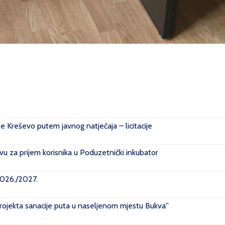
ne Kreševo putem javnog natječaja – licitacije
u za prijem korisnika u Poduzetnički inkubator
2026./2027.
projekta sanacije puta u naseljenom mjestu Bukva''