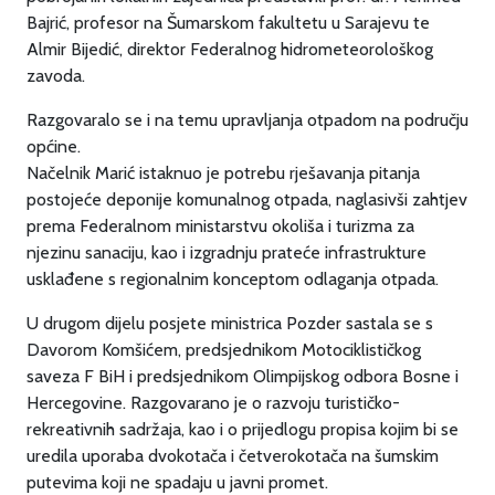
Bajrić, profesor na Šumarskom fakultetu u Sarajevu te
Almir Bijedić, direktor Federalnog hidrometeorološkog
zavoda.
Razgovaralo se i na temu upravljanja otpadom na području
općine.
Načelnik Marić istaknuo je potrebu rješavanja pitanja
postojeće deponije komunalnog otpada, naglasivši zahtjev
prema Federalnom ministarstvu okoliša i turizma za
njezinu sanaciju, kao i izgradnju prateće infrastrukture
usklađene s regionalnim konceptom odlaganja otpada.
U drugom dijelu posjete ministrica Pozder sastala se s
Davorom Komšićem, predsjednikom Motociklističkog
saveza F BiH i predsjednikom Olimpijskog odbora Bosne i
Hercegovine. Razgovarano je o razvoju turističko-
rekreativnih sadržaja, kao i o prijedlogu propisa kojim bi se
uredila uporaba dvokotača i četverokotača na šumskim
putevima koji ne spadaju u javni promet.