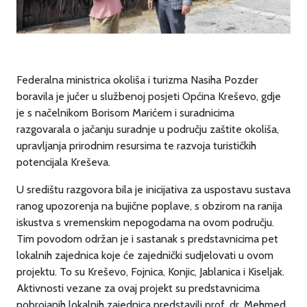
Federalna ministrica okoliša i turizma Nasiha Pozder
boravila je jučer u službenoj posjeti Općina Kreševo, gdje
je s načelnikom Borisom Marićem i suradnicima
razgovarala o jačanju suradnje u području zaštite okoliša,
upravljanja prirodnim resursima te razvoja turističkih
potencijala Kreševa.
U središtu razgovora bila je inicijativa za uspostavu sustava
ranog upozorenja na bujične poplave, s obzirom na ranija
iskustva s vremenskim nepogodama na ovom području.
Tim povodom održan je i sastanak s predstavnicima pet
lokalnih zajednica koje će zajednički sudjelovati u ovom
projektu. To su Kreševo, Fojnica, Konjic, Jablanica i Kiseljak.
Aktivnosti vezane za ovaj projekt su predstavnicima
pobrojanih lokalnih zajednica predstavili prof. dr. Mehmed