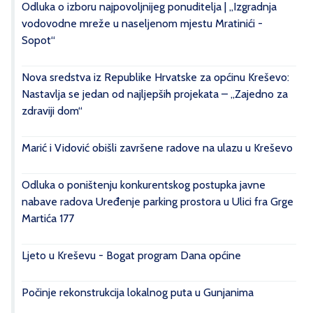
Odluka o izboru najpovoljnijeg ponuditelja | „Izgradnja
vodovodne mreže u naseljenom mjestu Mratinići -
Sopot“
Nova sredstva iz Republike Hrvatske za općinu Kreševo:
Nastavlja se jedan od najljepših projekata – „Zajedno za
zdraviji dom“
Marić i Vidović obišli završene radove na ulazu u Kreševo
Odluka o poništenju konkurentskog postupka javne
nabave radova Uređenje parking prostora u Ulici fra Grge
Martića 177
Ljeto u Kreševu - Bogat program Dana općine
Počinje rekonstrukcija lokalnog puta u Gunjanima