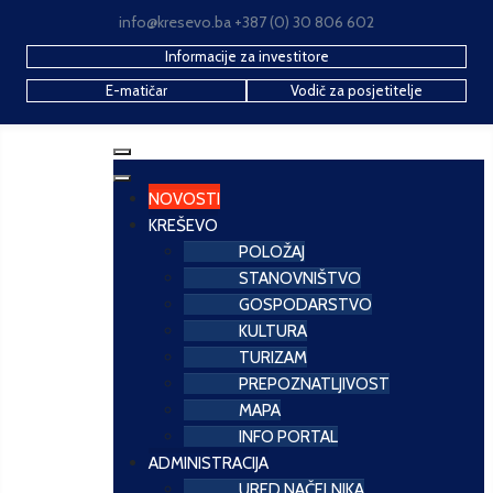
info@kresevo.ba +387 (0) 30 806 602
Informacije za investitore
E-matičar
Vodič za posjetitelje
NOVOSTI
KREŠEVO
POLOŽAJ
STANOVNIŠTVO
GOSPODARSTVO
KULTURA
TURIZAM
PREPOZNATLJIVOST
MAPA
INFO PORTAL
ADMINISTRACIJA
URED NAČELNIKA