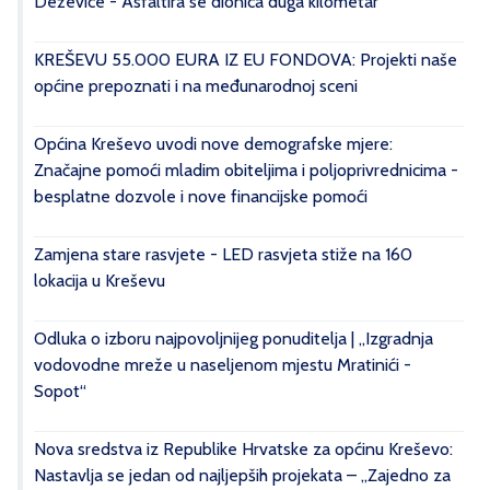
Deževice - Asfaltira se dionica duga kilometar
KREŠEVU 55.000 EURA IZ EU FONDOVA: Projekti naše
općine prepoznati i na međunarodnoj sceni
Općina Kreševo uvodi nove demografske mjere:
Značajne pomoći mladim obiteljima i poljoprivrednicima -
besplatne dozvole i nove financijske pomoći
Zamjena stare rasvjete - LED rasvjeta stiže na 160
lokacija u Kreševu
Odluka o izboru najpovoljnijeg ponuditelja | „Izgradnja
vodovodne mreže u naseljenom mjestu Mratinići -
Sopot“
Nova sredstva iz Republike Hrvatske za općinu Kreševo:
Nastavlja se jedan od najljepših projekata – „Zajedno za