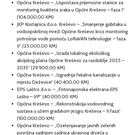
Općina Kreševo – „Uspostava prijenosne stanice za
monitoring kvaliteta zraka u Općini Kreševo – faza I“
(104.000,00 KM)
JKP Kostajnica d.o.o. Kreševo – „Smanjenje gubitaka u
vodoopskrbnoj mreži Općine Kreševo kroz monitoring
potrošnje vode pomoću LoRaVAN tehnologije – faza
II“ (25.000,00 KM)
Općina Kreševo – „Izrada lokalnog ekološkog
akcijskog plana Općine Kreševo za razdoblje 2025 –
2035“ (29.900,00 KM)
Općina Kreševo – „Izgradnja fekalne kanalizacije u
mjestu Deževice“ (40.400,00 KM)
EPS Laštro d.o.o. – „Fotonaponska elektrana
EPS
Laštro – VP
“ (40.000,00 KM)
Općina Kreševo – „Rekonstrukcija vodovodnog
sustava u užem gradskom jezgru Kreševa – II faza“
(100.000,00 KM)
Općina Kreševo – „Ozelenjavanje javnih zelenih
površina sadnjom sadnica ukrasnog drveća u