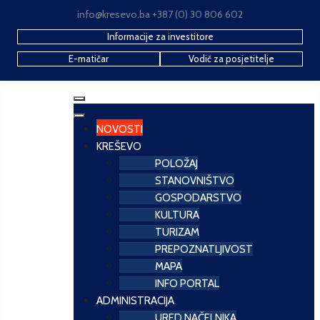
info@kresevo.ba +387 (0) 30 806 602
Informacije za investitore
E-matičar
Vodič za posjetitelje
NOVOSTI
KREŠEVO
POLOŽAJ
STANOVNIŠTVO
GOSPODARSTVO
KULTURA
TURIZAM
PREPOZNATLJIVOST
MAPA
INFO PORTAL
ADMINISTRACIJA
URED NAČELNIKA