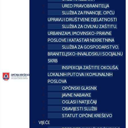
URED PRAVOBRANITELJA
SLUŽBA ZA FINANCIJE, OPĆU
UPRAVU I DRUŠTVENE DJELATNOSTI
SLUŽBA ZA CIVILNU ZAŠTITU,
URBANIZAM, IMOVINSKO-PRAVNE
POSLOVE I KATASTAR NEKRETNINA
SLUŽBA ZA GOSPODARSTVO,
BRANITELJSKO-INVALIDSKU I SOCIJALNU
SKRB
INSPEKCIJA ZAŠTITE OKOLIŠA,
LOKALNIH PUTOVA I KOMUNALNIH
POSLOVA
OPĆINSKI GLASNIK
JAVNE NABAVKE
OGLASI I NATJEČAJI
OBAVIJESTI SLUŽBI
STATUT OPĆINE KREŠEVO
VIJEĆE