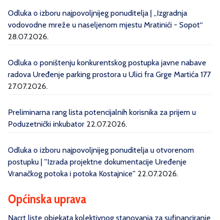
Odluka o izboru najpovoljnijeg ponuditelja | „Izgradnja
vodovodne mreže u naseljenom mjestu Mratinići - Sopot“
28.07.2026.
Odluka o poništenju konkurentskog postupka javne nabave
radova Uređenje parking prostora u Ulici fra Grge Martića 177
27.07.2026.
Preliminarna rang lista potencijalnih korisnika za prijem u
Poduzetnički inkubator
22.07.2026.
Odluka o izboru najpovoljnijeg ponuditelja u otvorenom
postupku | ''Izrada projektne dokumentacije Uređenje
Vranačkog potoka i potoka Kostajnice''
22.07.2026.
Općinska uprava
Nacrt liste objekata kolektivnog stanovanja za sufinanciranje