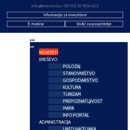
info@kresevo.ba +387 (0) 30 806 602
Informacije za investitore
E-matičar
Vodič za posjetitelje
NOVOSTI
KREŠEVO
POLOŽAJ
STANOVNIŠTVO
GOSPODARSTVO
KULTURA
TURIZAM
PREPOZNATLJIVOST
MAPA
INFO PORTAL
ADMINISTRACIJA
URED NAČELNIKA