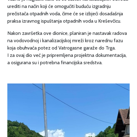
urediti na način koji će omogućiti buduću izgradnju
prečistača otpadnih voda, čime će se izbjeći dosadašnja
praksa izravnog ispuštanja otpadnih voda u Kreševčicu.
Nakon završetka ove dionice, planiran je nastavak radova
na vodovodnoj i kanalizacijskoj mreži kroz narednu fazu
koja obuhvaća potez od Vatrogasne garaže do Trga.
I za ovaj dio već je pripremljena projektna dokumentacija,
a osigurana su i potrebna financijska sredstva.