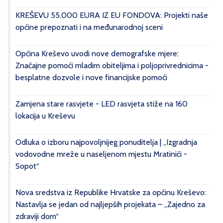
KREŠEVU 55.000 EURA IZ EU FONDOVA: Projekti naše
općine prepoznati i na međunarodnoj sceni
Općina Kreševo uvodi nove demografske mjere:
Značajne pomoći mladim obiteljima i poljoprivrednicima -
besplatne dozvole i nove financijske pomoći
Zamjena stare rasvjete - LED rasvjeta stiže na 160
lokacija u Kreševu
Odluka o izboru najpovoljnijeg ponuditelja | „Izgradnja
vodovodne mreže u naseljenom mjestu Mratinići -
Sopot“
Nova sredstva iz Republike Hrvatske za općinu Kreševo:
Nastavlja se jedan od najljepših projekata – „Zajedno za
zdraviji dom“