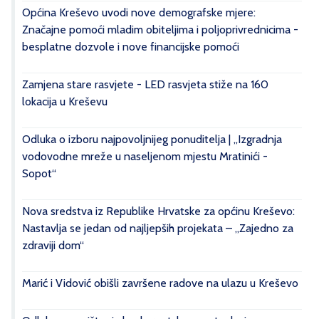
Općina Kreševo uvodi nove demografske mjere:
Značajne pomoći mladim obiteljima i poljoprivrednicima -
besplatne dozvole i nove financijske pomoći
Zamjena stare rasvjete - LED rasvjeta stiže na 160
lokacija u Kreševu
Odluka o izboru najpovoljnijeg ponuditelja | „Izgradnja
vodovodne mreže u naseljenom mjestu Mratinići -
Sopot“
Nova sredstva iz Republike Hrvatske za općinu Kreševo:
Nastavlja se jedan od najljepših projekata – „Zajedno za
zdraviji dom“
Marić i Vidović obišli završene radove na ulazu u Kreševo