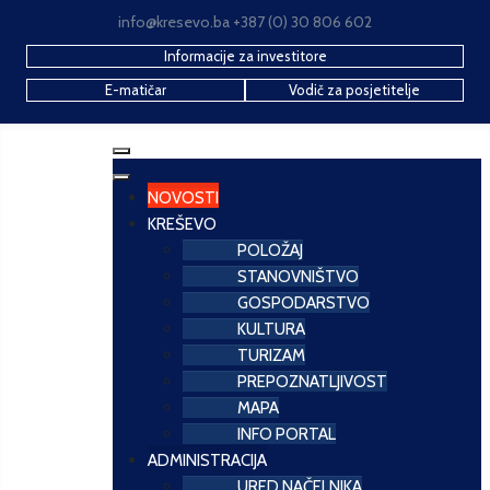
info@kresevo.ba +387 (0) 30 806 602
Informacije za investitore
E-matičar
Vodič za posjetitelje
NOVOSTI
KREŠEVO
POLOŽAJ
STANOVNIŠTVO
GOSPODARSTVO
KULTURA
TURIZAM
PREPOZNATLJIVOST
MAPA
INFO PORTAL
ADMINISTRACIJA
URED NAČELNIKA