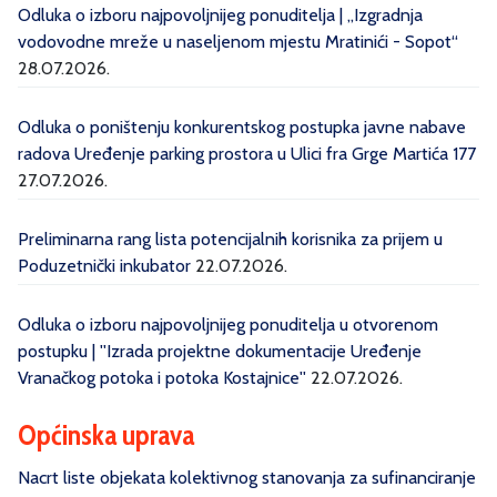
Odluka o izboru najpovoljnijeg ponuditelja | „Izgradnja
vodovodne mreže u naseljenom mjestu Mratinići - Sopot“
28.07.2026.
Odluka o poništenju konkurentskog postupka javne nabave
radova Uređenje parking prostora u Ulici fra Grge Martića 177
27.07.2026.
Preliminarna rang lista potencijalnih korisnika za prijem u
Poduzetnički inkubator
22.07.2026.
Odluka o izboru najpovoljnijeg ponuditelja u otvorenom
postupku | ''Izrada projektne dokumentacije Uređenje
Vranačkog potoka i potoka Kostajnice''
22.07.2026.
Općinska uprava
Nacrt liste objekata kolektivnog stanovanja za sufinanciranje