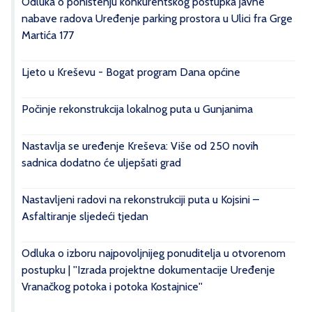
Odluka o poništenju konkurentskog postupka javne
nabave radova Uređenje parking prostora u Ulici fra Grge
Martića 177
Ljeto u Kreševu - Bogat program Dana općine
Počinje rekonstrukcija lokalnog puta u Gunjanima
Nastavlja se uređenje Kreševa: Više od 250 novih
sadnica dodatno će uljepšati grad
Nastavljeni radovi na rekonstrukciji puta u Kojsini –
Asfaltiranje sljedeći tjedan
Odluka o izboru najpovoljnijeg ponuditelja u otvorenom
postupku | ''Izrada projektne dokumentacije Uređenje
Vranačkog potoka i potoka Kostajnice''