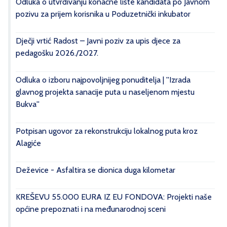
Odluka o utvrđivanju konačne liste kandidata po Javnom
pozivu za prijem korisnika u Poduzetnički inkubator
Dječji vrtić Radost – Javni poziv za upis djece za
pedagošku 2026./2027.
Odluka o izboru najpovoljnijeg ponuditelja | ''Izrada
glavnog projekta sanacije puta u naseljenom mjestu
Bukva''
Potpisan ugovor za rekonstrukciju lokalnog puta kroz
Alagiće
Deževice - Asfaltira se dionica duga kilometar
KREŠEVU 55.000 EURA IZ EU FONDOVA: Projekti naše
općine prepoznati i na međunarodnoj sceni