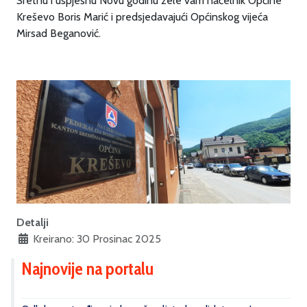
Sretnu i uspješnu Novu godinu žele vam načelnik Općine
Kreševo Boris Marić i predsjedavajući Općinskog vijeća
Mirsad Beganović.
Detalji
Kreirano: 30 Prosinac 2025
Najnovije na portalu