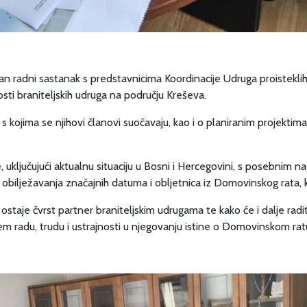
an radni sastanak s predstavnicima Koordinacije Udruga proistekli
nosti braniteljskih udruga na području Kreševa.
kojima se njihovi članovi suočavaju, kao i o planiranim projektima 
 uključujući aktualnu situaciju u Bosni i Hercegovini, s posebnim
ja obilježavanja značajnih datuma i obljetnica iz Domovinskog rata,
taje čvrst partner braniteljskim udrugama te kako će i dalje raditi
 radu, trudu i ustrajnosti u njegovanju istine o Domovinskom ratu 