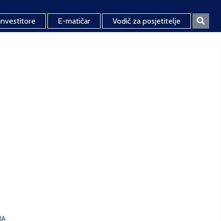
investitore
E-matičar
Vodič za posjetitelje
JA