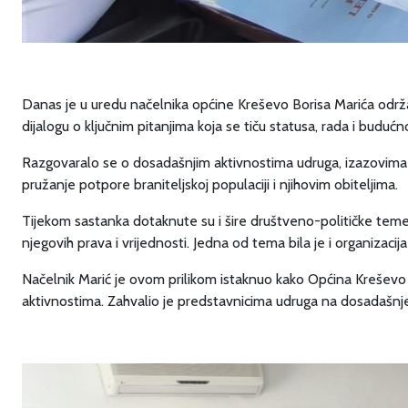
Danas je u uredu načelnika općine Kreševo Borisa Marića održ
dijalogu o ključnim pitanjima koja se tiču statusa, rada i buduć
Razgovaralo se o dosadašnjim aktivnostima udruga, izazovima s 
pružanje potpore braniteljskoj populaciji i njihovim obiteljima.
Tijekom sastanka dotaknute su i šire društveno-političke teme,
njegovih prava i vrijednosti. Jedna od tema bila je i organizaci
Načelnik Marić je ovom prilikom istaknuo kako Općina Kreševo os
aktivnostima. Zahvalio je predstavnicima udruga na dosadašnjem