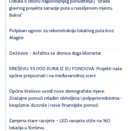
Odluka o izboru najpovoljnijeg ponuditelja | ''Izrada
glavnog projekta sanacije puta u naseljenom mjestu
Bukva''
Potpisan ugovor za rekonstrukciju lokalnog puta kroz
Alagiće
Deževice - Asfaltira se dionica duga kilometar
KREŠEVU 55.000 EURA IZ EU FONDOVA: Projekti naše
općine prepoznati i na međunarodnoj sceni
Općina Kreševo uvodi nove demografske mjere:
Značajne pomoći mladim obiteljima i poljoprivrednicima -
besplatne dozvole i nove financijske pomoći
Zamjena stare rasvjete - LED rasvjeta stiže na 160
lokacija u Kreševu