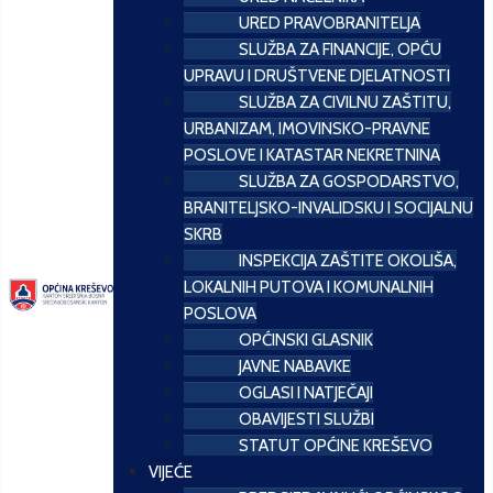
URED PRAVOBRANITELJA
SLUŽBA ZA FINANCIJE, OPĆU
UPRAVU I DRUŠTVENE DJELATNOSTI
SLUŽBA ZA CIVILNU ZAŠTITU,
URBANIZAM, IMOVINSKO-PRAVNE
POSLOVE I KATASTAR NEKRETNINA
SLUŽBA ZA GOSPODARSTVO,
BRANITELJSKO-INVALIDSKU I SOCIJALNU
SKRB
INSPEKCIJA ZAŠTITE OKOLIŠA,
LOKALNIH PUTOVA I KOMUNALNIH
POSLOVA
OPĆINSKI GLASNIK
JAVNE NABAVKE
OGLASI I NATJEČAJI
OBAVIJESTI SLUŽBI
STATUT OPĆINE KREŠEVO
VIJEĆE