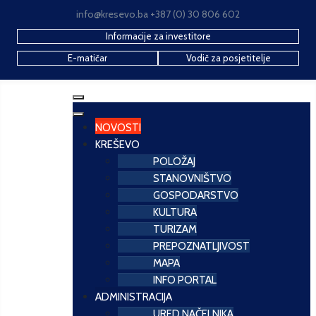
info@kresevo.ba +387 (0) 30 806 602
Informacije za investitore
E-matičar
Vodič za posjetitelje
NOVOSTI
KREŠEVO
POLOŽAJ
STANOVNIŠTVO
GOSPODARSTVO
KULTURA
TURIZAM
PREPOZNATLJIVOST
MAPA
INFO PORTAL
ADMINISTRACIJA
URED NAČELNIKA