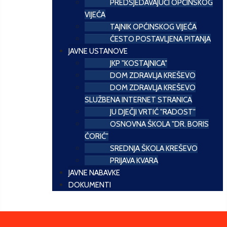
PREDSJEDAVAJUĆI OPĆINSKOG
VIJEĆA
TAJNIK OPĆINSKOG VIJEĆA
ČESTO POSTAVLJENA PITANJA
JAVNE USTANOVE
JKP "KOSTAJNICA"
DOM ZDRAVLJA KREŠEVO
DOM ZDRAVLJA KREŠEVO
SLUŽBENA INTERNET STRANICA
JU DJEČJI VRTIĆ "RADOST"
OSNOVNA ŠKOLA "DR. BORIS
ĆORIĆ"
SREDNJA ŠKOLA KREŠEVO
PRIJAVA KVARA
JAVNE NABAVKE
DOKUMENTI