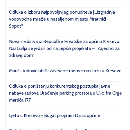
Odluka o izboru najpovoljnijeg ponuditelja | „Izgradnja
vodovodne mreže u naseljenom mjestu Mratinići -
Sopot“
Nova sredstva iz Republike Hrvatske za općinu Kreševo:
Nastavlja se jedan od najljepših projekata – „Zajedno za
zdraviji dom“
Marić i Vidović obišli završene radove na ulazu u Kreševo
Odluka o poništenju konkurentskog postupka javne
nabave radova Uređenje parking prostora u Ulici fra Grge
Martića 177
Ljeto u Kreševu - Bogat program Dana općine