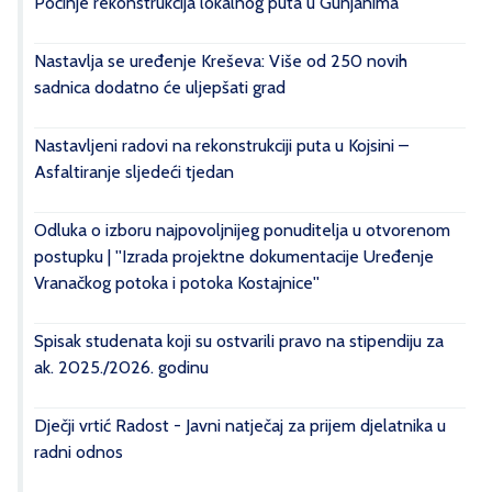
Počinje rekonstrukcija lokalnog puta u Gunjanima
Nastavlja se uređenje Kreševa: Više od 250 novih
sadnica dodatno će uljepšati grad
Nastavljeni radovi na rekonstrukciji puta u Kojsini –
Asfaltiranje sljedeći tjedan
Odluka o izboru najpovoljnijeg ponuditelja u otvorenom
postupku | ''Izrada projektne dokumentacije Uređenje
Vranačkog potoka i potoka Kostajnice''
Spisak studenata koji su ostvarili pravo na stipendiju za
ak. 2025./2026. godinu
Dječji vrtić Radost - Javni natječaj za prijem djelatnika u
radni odnos