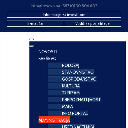
info@kresevo.ba +387 (0) 30 806 602
Informacije za investitore
E-matičar
Vodič za posjetitelje
NOVOSTI
KREŠEVO
POLOŽAJ
STANOVNIŠTVO
GOSPODARSTVO
KULTURA
TURIZAM
PREPOZNATLJIVOST
MAPA
INFO PORTAL
ADMINISTRACIJA
URED NAČELNIKA