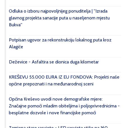
Odluka o izboru najpovoljnijeg ponuditelja | ''Izrada
glavnog projekta sanacije puta u naseljenom mjestu
Bukva''
Potpisan ugovor za rekonstrukciju lokalnog puta kroz
Alagiće
Deževice - Asfaltira se dionica duga kilometar
KREŠEVU 55.000 EURA IZ EU FONDOVA: Projekti naše
općine prepoznati i na međunarodnoj sceni
Općina Kreševo uvodi nove demografske mjere:
Značajne pomoći mladim obiteljima i poljoprivrednicima -
besplatne dozvole i nove financijske pomoći
Zamjena stare rasvjete - LED rasvjeta stiže na 160