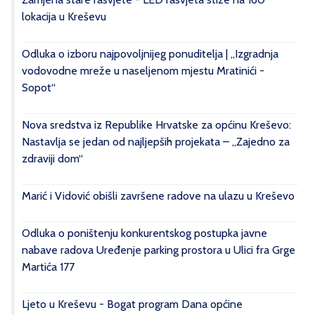
lokacija u Kreševu
Odluka o izboru najpovoljnijeg ponuditelja | „Izgradnja
vodovodne mreže u naseljenom mjestu Mratinići -
Sopot“
Nova sredstva iz Republike Hrvatske za općinu Kreševo:
Nastavlja se jedan od najljepših projekata – „Zajedno za
zdraviji dom“
Marić i Vidović obišli završene radove na ulazu u Kreševo
Odluka o poništenju konkurentskog postupka javne
nabave radova Uređenje parking prostora u Ulici fra Grge
Martića 177
Ljeto u Kreševu - Bogat program Dana općine