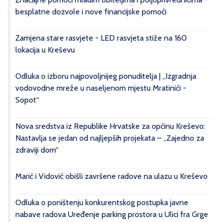
besplatne dozvole i nove financijske pomoći
Zamjena stare rasvjete - LED rasvjeta stiže na 160
lokacija u Kreševu
Odluka o izboru najpovoljnijeg ponuditelja | „Izgradnja
vodovodne mreže u naseljenom mjestu Mratinići -
Sopot“
Nova sredstva iz Republike Hrvatske za općinu Kreševo:
Nastavlja se jedan od najljepših projekata – „Zajedno za
zdraviji dom“
Marić i Vidović obišli završene radove na ulazu u Kreševo
Odluka o poništenju konkurentskog postupka javne
nabave radova Uređenje parking prostora u Ulici fra Grge