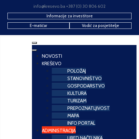
info@kresevo.ba +387 (0) 30 806 602
Informacije za investitore
E-matičar
Vodič za posjetitelje
NOVOSTI
KREŠEVO
POLOŽAJ
STANOVNIŠTVO
GOSPODARSTVO
KULTURA
TURIZAM
PREPOZNATLJIVOST
MAPA
INFO PORTAL
ADMINISTRACIJA
URED NAČELNIKA