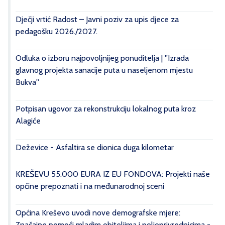
Dječji vrtić Radost – Javni poziv za upis djece za
pedagošku 2026./2027.
Odluka o izboru najpovoljnijeg ponuditelja | ''Izrada
glavnog projekta sanacije puta u naseljenom mjestu
Bukva''
Potpisan ugovor za rekonstrukciju lokalnog puta kroz
Alagiće
Deževice - Asfaltira se dionica duga kilometar
KREŠEVU 55.000 EURA IZ EU FONDOVA: Projekti naše
općine prepoznati i na međunarodnoj sceni
Općina Kreševo uvodi nove demografske mjere:
Značajne pomoći mladim obiteljima i poljoprivrednicima -