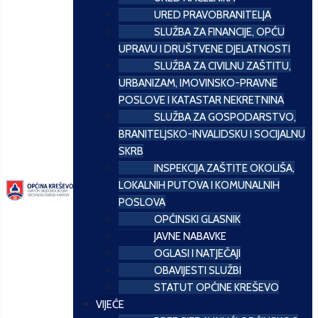
URED PRAVOBRANITELJA
SLUŽBA ZA FINANCIJE, OPĆU
UPRAVU I DRUŠTVENE DJELATNOSTI
SLUŽBA ZA CIVILNU ZAŠTITU,
URBANIZAM, IMOVINSKO-PRAVNE
POSLOVE I KATASTAR NEKRETNINA
SLUŽBA ZA GOSPODARSTVO,
BRANITELJSKO-INVALIDSKU I SOCIJALNU
SKRB
INSPEKCIJA ZAŠTITE OKOLIŠA,
LOKALNIH PUTOVA I KOMUNALNIH
POSLOVA
OPĆINSKI GLASNIK
JAVNE NABAVKE
OGLASI I NATJEČAJI
OBAVIJESTI SLUŽBI
STATUT OPĆINE KREŠEVO
VIJEĆE