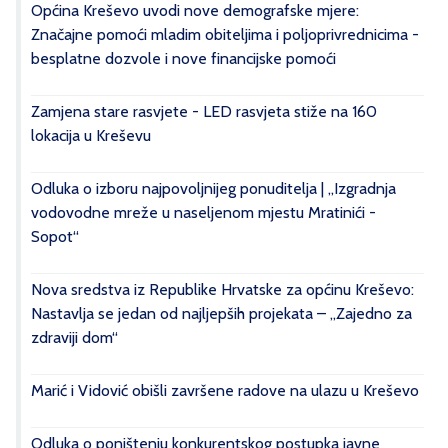
Općina Kreševo uvodi nove demografske mjere:
Značajne pomoći mladim obiteljima i poljoprivrednicima -
besplatne dozvole i nove financijske pomoći
Zamjena stare rasvjete - LED rasvjeta stiže na 160
lokacija u Kreševu
Odluka o izboru najpovoljnijeg ponuditelja | „Izgradnja
vodovodne mreže u naseljenom mjestu Mratinići -
Sopot“
Nova sredstva iz Republike Hrvatske za općinu Kreševo:
Nastavlja se jedan od najljepših projekata – „Zajedno za
zdraviji dom“
Marić i Vidović obišli završene radove na ulazu u Kreševo
Odluka o poništenju konkurentskog postupka javne