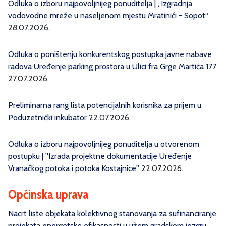
Odluka o izboru najpovoljnijeg ponuditelja | „Izgradnja
vodovodne mreže u naseljenom mjestu Mratinići - Sopot“
28.07.2026.
Odluka o poništenju konkurentskog postupka javne nabave
radova Uređenje parking prostora u Ulici fra Grge Martića 177
27.07.2026.
Preliminarna rang lista potencijalnih korisnika za prijem u
Poduzetnički inkubator
22.07.2026.
Odluka o izboru najpovoljnijeg ponuditelja u otvorenom
postupku | ''Izrada projektne dokumentacije Uređenje
Vranačkog potoka i potoka Kostajnice''
22.07.2026.
Općinska uprava
Nacrt liste objekata kolektivnog stanovanja za sufinanciranje
projekata energetske efikasnosti u užem gradskom jezgru