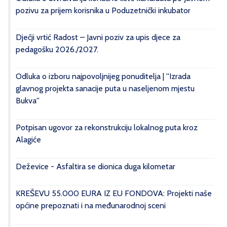
pozivu za prijem korisnika u Poduzetnički inkubator
Dječji vrtić Radost – Javni poziv za upis djece za
pedagošku 2026./2027.
Odluka o izboru najpovoljnijeg ponuditelja | ''Izrada
glavnog projekta sanacije puta u naseljenom mjestu
Bukva''
Potpisan ugovor za rekonstrukciju lokalnog puta kroz
Alagiće
Deževice - Asfaltira se dionica duga kilometar
KREŠEVU 55.000 EURA IZ EU FONDOVA: Projekti naše
općine prepoznati i na međunarodnoj sceni