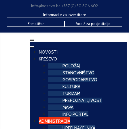
info@kresevo.ba +387 (0) 30 806 602
Informacije za investitore
E-matičar
Vodič za posjetitelje
NOVOSTI
KREŠEVO
POLOŽAJ
STANOVNIŠTVO
GOSPODARSTVO
KULTURA
TURIZAM
PREPOZNATLJIVOST
MAPA
INFO PORTAL
ADMINISTRACIJA
URED NAČELNIKA