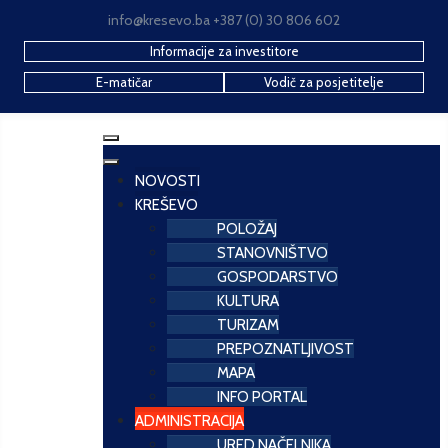
info@kresevo.ba +387 (0) 30 806 602
Informacije za investitore
E-matičar
Vodič za posjetitelje
NOVOSTI
KREŠEVO
POLOŽAJ
STANOVNIŠTVO
GOSPODARSTVO
KULTURA
TURIZAM
PREPOZNATLJIVOST
MAPA
INFO PORTAL
ADMINISTRACIJA
URED NAČELNIKA