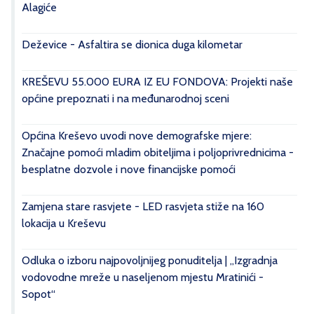
Alagiće
Deževice - Asfaltira se dionica duga kilometar
KREŠEVU 55.000 EURA IZ EU FONDOVA: Projekti naše
općine prepoznati i na međunarodnoj sceni
Općina Kreševo uvodi nove demografske mjere:
Značajne pomoći mladim obiteljima i poljoprivrednicima -
besplatne dozvole i nove financijske pomoći
Zamjena stare rasvjete - LED rasvjeta stiže na 160
lokacija u Kreševu
Odluka o izboru najpovoljnijeg ponuditelja | „Izgradnja
vodovodne mreže u naseljenom mjestu Mratinići -
Sopot“