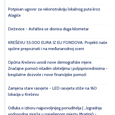
Potpisan ugovor za rekonstrukciju lokalnog puta kroz
Alagiće
Deževice - Asfaltira se dionica duga kilometar
KREŠEVU 55.000 EURA IZ EU FONDOVA: Projekti naše
općine prepoznati i na međunarodnoj sceni
Općina Kreševo uvodi nove demografske mjere:
Značajne pomoći mladim obiteljima i poljoprivrednicima -
besplatne dozvole i nove financijske pomoći
Zamjena stare rasvjete - LED rasvjeta stiže na 160
lokacija u Kreševu
Odluka o izboru najpovoljnijeg ponuditelja | „Izgradnja
vodovodne mreže u naseljenom mjestu Mratinići -