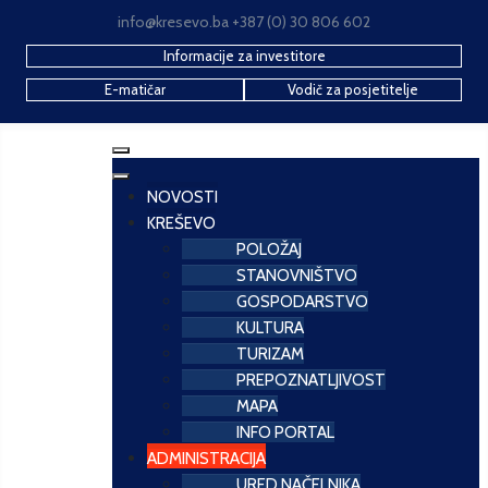
info@kresevo.ba +387 (0) 30 806 602
Informacije za investitore
E-matičar
Vodič za posjetitelje
NOVOSTI
KREŠEVO
POLOŽAJ
STANOVNIŠTVO
GOSPODARSTVO
KULTURA
TURIZAM
PREPOZNATLJIVOST
MAPA
INFO PORTAL
ADMINISTRACIJA
URED NAČELNIKA