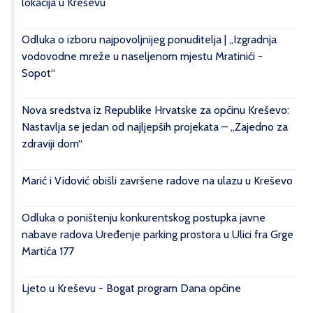
lokacija u Kreševu
Odluka o izboru najpovoljnijeg ponuditelja | „Izgradnja
vodovodne mreže u naseljenom mjestu Mratinići -
Sopot“
Nova sredstva iz Republike Hrvatske za općinu Kreševo:
Nastavlja se jedan od najljepših projekata – „Zajedno za
zdraviji dom“
Marić i Vidović obišli završene radove na ulazu u Kreševo
Odluka o poništenju konkurentskog postupka javne
nabave radova Uređenje parking prostora u Ulici fra Grge
Martića 177
Ljeto u Kreševu - Bogat program Dana općine