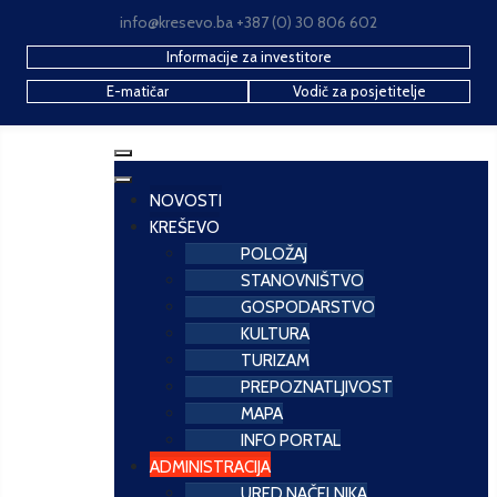
info@kresevo.ba +387 (0) 30 806 602
Informacije za investitore
E-matičar
Vodič za posjetitelje
NOVOSTI
KREŠEVO
POLOŽAJ
STANOVNIŠTVO
GOSPODARSTVO
KULTURA
TURIZAM
PREPOZNATLJIVOST
MAPA
INFO PORTAL
ADMINISTRACIJA
URED NAČELNIKA