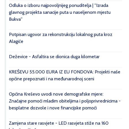
Odluka o izboru najpovoljnijeg ponuditelja | ''Izrada
glavnog projekta sanacije puta u naseljenom mjestu
Bukva''
Potpisan ugovor za rekonstrukciju lokalnog puta kroz
Alagiće
Deževice - Asfaltira se dionica duga kilometar
KREŠEVU 55.000 EURA IZ EU FONDOVA: Projekti naše
općine prepoznati i na međunarodnoj sceni
Općina Kreševo uvodi nove demografske mjere:
Značajne pomoći mladim obiteljima i poljoprivrednicima -
besplatne dozvole i nove financijske pomoći
Zamjena stare rasvjete - LED rasvjeta stiže na 160