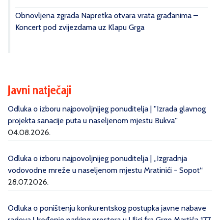
Obnovljena zgrada Napretka otvara vrata građanima –
Koncert pod zvijezdama uz Klapu Grga
Javni natječaji
Odluka o izboru najpovoljnijeg ponuditelja | ''Izrada glavnog
projekta sanacije puta u naseljenom mjestu Bukva''
04.08.2026.
Odluka o izboru najpovoljnijeg ponuditelja | „Izgradnja
vodovodne mreže u naseljenom mjestu Mratinići - Sopot“
28.07.2026.
Odluka o poništenju konkurentskog postupka javne nabave
radova Uređenje parking prostora u Ulici fra Grge Martića 177