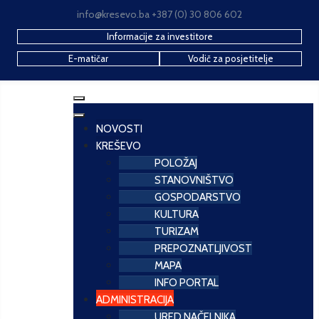
info@kresevo.ba +387 (0) 30 806 602
Informacije za investitore
E-matičar
Vodič za posjetitelje
NOVOSTI
KREŠEVO
POLOŽAJ
STANOVNIŠTVO
GOSPODARSTVO
KULTURA
TURIZAM
PREPOZNATLJIVOST
MAPA
INFO PORTAL
ADMINISTRACIJA
URED NAČELNIKA