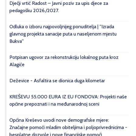
Dječji vrtić Radost – Javni poziv za upis djece za
pedagošku 2026./2027.
Odluka o izboru najpovoljnijeg ponuditelja | ''Izrada
glavnog projekta sanacije puta u naseljenom mjestu
Bukva''
Potpisan ugovor za rekonstrukciju lokalnog puta kroz
Alagiće
Deževice - Asfaltira se dionica duga kilometar
KREŠEVU 55.000 EURA IZ EU FONDOVA: Projekti naše
općine prepoznati i na međunarodnoj sceni
Općina Kreševo uvodi nove demografske mjere:
Značajne pomoći mladim obiteljima i poljoprivrednicima -
besplatne dozvole i nove financijske pomoći