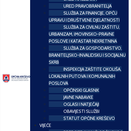
URED PRAVOBRANITELJA
SLUŽBA ZA FINANCIJE, OPĆU
UPRAVU I DRUŠTVENE DJELATNOSTI
SLUŽBA ZA CIVILNU ZAŠTITU,
URBANIZAM, IMOVINSKO-PRAVNE
POSLOVE I KATASTAR NEKRETNINA
SLUŽBA ZA GOSPODARSTVO,
BRANITELJSKO-INVALIDSKU I SOCIJALNU
SKRB
INSPEKCIJA ZAŠTITE OKOLIŠA,
LOKALNIH PUTOVA I KOMUNALNIH
POSLOVA
OPĆINSKI GLASNIK
JAVNE NABAVKE
OGLASI I NATJEČAJI
OBAVIJESTI SLUŽBI
STATUT OPĆINE KREŠEVO
VIJEĆE