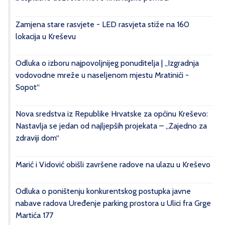
Zamjena stare rasvjete - LED rasvjeta stiže na 160
lokacija u Kreševu
Odluka o izboru najpovoljnijeg ponuditelja | „Izgradnja
vodovodne mreže u naseljenom mjestu Mratinići -
Sopot“
Nova sredstva iz Republike Hrvatske za općinu Kreševo:
Nastavlja se jedan od najljepših projekata – „Zajedno za
zdraviji dom“
Marić i Vidović obišli završene radove na ulazu u Kreševo
Odluka o poništenju konkurentskog postupka javne
nabave radova Uređenje parking prostora u Ulici fra Grge
Martića 177