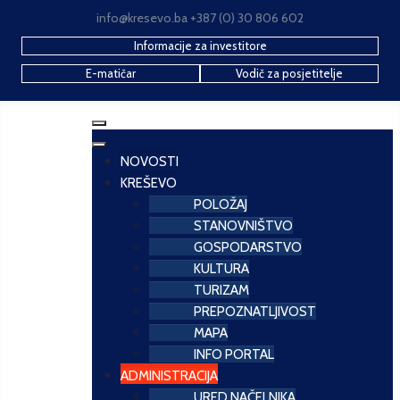
info@kresevo.ba +387 (0) 30 806 602
Informacije za investitore
E-matičar
Vodič za posjetitelje
NOVOSTI
KREŠEVO
POLOŽAJ
STANOVNIŠTVO
GOSPODARSTVO
KULTURA
TURIZAM
PREPOZNATLJIVOST
MAPA
INFO PORTAL
ADMINISTRACIJA
URED NAČELNIKA