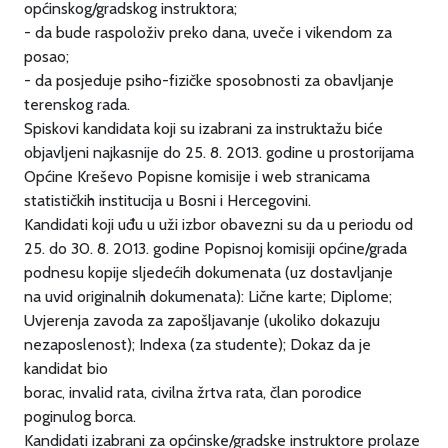
općinskog/gradskog instruktora;
- da bude raspoloživ preko dana, uveče i vikendom za
posao;
- da posjeduje psiho-fizičke sposobnosti za obavljanje
terenskog rada.
Spiskovi kandidata koji su izabrani za instruktažu biće
objavljeni najkasnije do 25. 8. 2013. godine u prostorijama
Općine Kreševo Popisne komisije i web stranicama
statističkih institucija u Bosni i Hercegovini.
Kandidati koji uđu u uži izbor obavezni su da u periodu od
25. do 30. 8. 2013. godine Popisnoj komisiji općine/grada
podnesu kopije sljedećih dokumenata (uz dostavljanje
na uvid originalnih dokumenata): Lične karte; Diplome;
Uvjerenja zavoda za zapošljavanje (ukoliko dokazuju
nezaposlenost); Indexa (za studente); Dokaz da je
kandidat bio
borac, invalid rata, civilna žrtva rata, član porodice
poginulog borca.
Kandidati izabrani za općinske/gradske instruktore prolaze