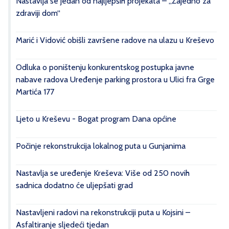
Nastavlja se jedan od najljepših projekata – „Zajedno za
zdraviji dom“
Marić i Vidović obišli završene radove na ulazu u Kreševo
Odluka o poništenju konkurentskog postupka javne
nabave radova Uređenje parking prostora u Ulici fra Grge
Martića 177
Ljeto u Kreševu - Bogat program Dana općine
Počinje rekonstrukcija lokalnog puta u Gunjanima
Nastavlja se uređenje Kreševa: Više od 250 novih
sadnica dodatno će uljepšati grad
Nastavljeni radovi na rekonstrukciji puta u Kojsini –
Asfaltiranje sljedeći tjedan