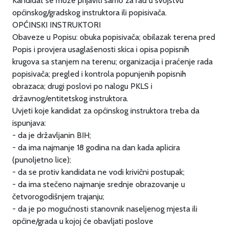
Kandidat se može prijaviti samo za rad u svojstvu
općinskog/gradskog instruktora ili popisivača.
OPĆINSKI INSTRUKTORI
Obaveze u Popisu: obuka popisivača; obilazak terena pred
Popis i provjera usaglašenosti skica i opisa popisnih
krugova sa stanjem na terenu; organizacija i praćenje rada
popisivača; pregled i kontrola popunjenih popisnih
obrazaca; drugi poslovi po nalogu PKLS i
državnog/entitetskog instruktora.
Uvjeti koje kandidat za općinskog instruktora treba da
ispunjava:
- da je državljanin BIH;
- da ima najmanje 18 godina na dan kada aplicira
(punoljetno lice);
- da se protiv kandidata ne vodi krivični postupak;
- da ima stečeno najmanje srednje obrazovanje u
četvorogodišnjem trajanju;
- da je po mogućnosti stanovnik naseljenog mjesta ili
općine/grada u kojoj će obavljati poslove