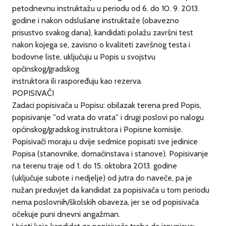
petodnevnu instruktažu u periodu od 6. do 10. 9. 2013.
godine i nakon odslušane instruktaže (obavezno
prisustvo svakog dana), kandidati polažu završni test
nakon kojega se, zavisno o kvaliteti završnog testa i
bodovne liste, uključuju u Popis u svojstvu
općinskog/gradskog
instruktora ili raspoređuju kao rezerva.
POPISIVAČI
Zadaci popisivača u Popisu: obilazak terena pred Popis,
popisivanje ''od vrata do vrata'' i drugi poslovi po nalogu
općinskog/gradskog instruktora i Popisne komisije.
Popisivači moraju u dvije sedmice popisati sve jedinice
Popisa (stanovnike, domaćinstava i stanove). Popisivanje
na terenu traje od 1. do 15. oktobra 2013. godine
(uključuje subote i nedjelje) od jutra do naveče, pa je
nužan preduvjet da kandidat za popisivača u tom periodu
nema poslovnih/školskih obaveza, jer se od popisivača
očekuje puni dnevni angažman.