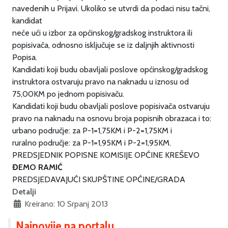
navedenih u Prijavi. Ukoliko se utvrdi da podaci nisu tačni,
kandidat
neće ući u izbor za općinskog/gradskog instruktora ili
popisivača, odnosno isključuje se iz daljnjih aktivnosti
Popisa.
Kandidati koji budu obavljali poslove općinskog/gradskog
instruktora ostvaruju pravo na naknadu u iznosu od
75,00KM po jednom popisivaču.
Kandidati koji budu obavljali poslove popisivača ostvaruju
pravo na naknadu na osnovu broja popisnih obrazaca i to:
urbano područje: za P-1=1,75KM i P-2=1,75KM i
ruralno područje: za P-1=1,95KM i P-2=1,95KM.
PREDSJEDNIK POPISNE KOMISIJE OPĆINE KREŠEVO
ĐEMO RAMIĆ
PREDSJEDAVAJUĆI SKUPŠTINE OPĆINE/GRADA
Detalji
Kreirano: 10 Srpanj 2013
Najnovije na portalu