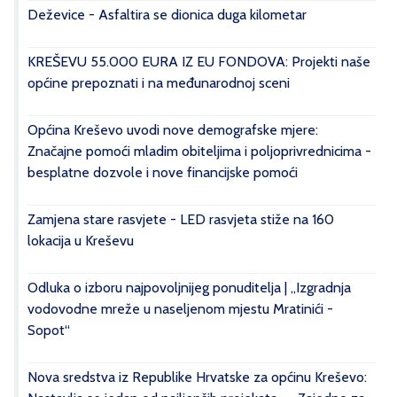
Deževice - Asfaltira se dionica duga kilometar
KREŠEVU 55.000 EURA IZ EU FONDOVA: Projekti naše
općine prepoznati i na međunarodnoj sceni
Općina Kreševo uvodi nove demografske mjere:
Značajne pomoći mladim obiteljima i poljoprivrednicima -
besplatne dozvole i nove financijske pomoći
Zamjena stare rasvjete - LED rasvjeta stiže na 160
lokacija u Kreševu
Odluka o izboru najpovoljnijeg ponuditelja | „Izgradnja
vodovodne mreže u naseljenom mjestu Mratinići -
Sopot“
Nova sredstva iz Republike Hrvatske za općinu Kreševo: