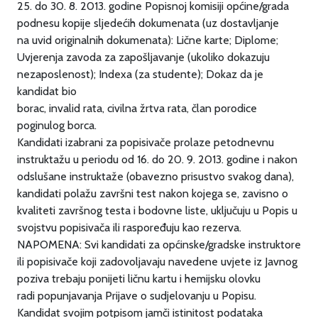
25. do 30. 8. 2013. godine Popisnoj komisiji općine/grada
podnesu kopije sljedećih dokumenata (uz dostavljanje
na uvid originalnih dokumenata): Lične karte; Diplome;
Uvjerenja zavoda za zapošljavanje (ukoliko dokazuju
nezaposlenost); Indexa (za studente); Dokaz da je
kandidat bio
borac, invalid rata, civilna žrtva rata, član porodice
poginulog borca.
Kandidati izabrani za popisivače prolaze petodnevnu
instruktažu u periodu od 16. do 20. 9. 2013. godine i nakon
odslušane instruktaže (obavezno prisustvo svakog dana),
kandidati polažu završni test nakon kojega se, zavisno o
kvaliteti završnog testa i bodovne liste, uključuju u Popis u
svojstvu popisivača ili raspoređuju kao rezerva.
NAPOMENA: Svi kandidati za općinske/gradske instruktore
ili popisivače koji zadovoljavaju navedene uvjete iz Javnog
poziva trebaju ponijeti ličnu kartu i hemijsku olovku
radi popunjavanja Prijave o sudjelovanju u Popisu.
Kandidat svojim potpisom jamči istinitost podataka