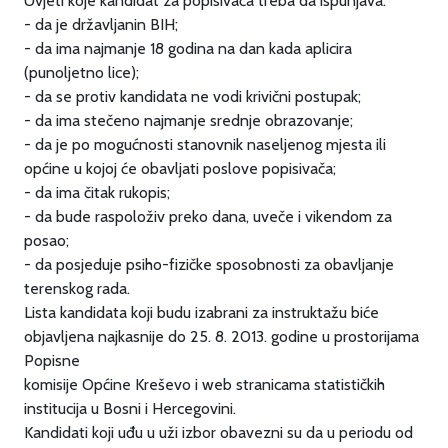
Uvjeti koje kandidat za popisivača treba da ispunjava:
- da je državljanin BIH;
- da ima najmanje 18 godina na dan kada aplicira
(punoljetno lice);
- da se protiv kandidata ne vodi krivični postupak;
- da ima stečeno najmanje srednje obrazovanje;
- da je po mogućnosti stanovnik naseljenog mjesta ili
općine u kojoj će obavljati poslove popisivača;
- da ima čitak rukopis;
- da bude raspoloživ preko dana, uveče i vikendom za
posao;
- da posjeduje psiho-fizičke sposobnosti za obavljanje
terenskog rada.
Lista kandidata koji budu izabrani za instruktažu biće
objavljena najkasnije do 25. 8. 2013. godine u prostorijama
Popisne
komisije Općine Kreševo i web stranicama statističkih
institucija u Bosni i Hercegovini.
Kandidati koji uđu u uži izbor obavezni su da u periodu od