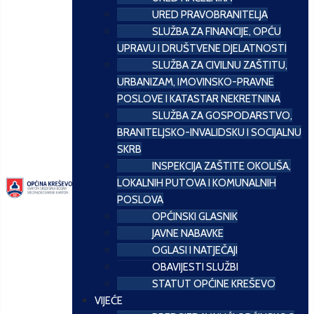
URED PRAVOBRANITELJA
SLUŽBA ZA FINANCIJE, OPĆU
UPRAVU I DRUŠTVENE DJELATNOSTI
SLUŽBA ZA CIVILNU ZAŠTITU,
URBANIZAM, IMOVINSKO-PRAVNE
POSLOVE I KATASTAR NEKRETNINA
SLUŽBA ZA GOSPODARSTVO,
BRANITELJSKO-INVALIDSKU I SOCIJALNU
SKRB
INSPEKCIJA ZAŠTITE OKOLIŠA,
LOKALNIH PUTOVA I KOMUNALNIH
POSLOVA
OPĆINSKI GLASNIK
JAVNE NABAVKE
OGLASI I NATJEČAJI
OBAVIJESTI SLUŽBI
STATUT OPĆINE KREŠEVO
VIJEĆE