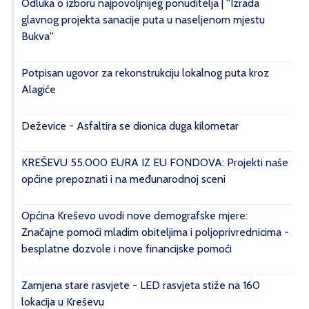
Odluka o izboru najpovoljnijeg ponuditelja | ''Izrada
glavnog projekta sanacije puta u naseljenom mjestu
Bukva''
Potpisan ugovor za rekonstrukciju lokalnog puta kroz
Alagiće
Deževice - Asfaltira se dionica duga kilometar
KREŠEVU 55.000 EURA IZ EU FONDOVA: Projekti naše
općine prepoznati i na međunarodnoj sceni
Općina Kreševo uvodi nove demografske mjere:
Značajne pomoći mladim obiteljima i poljoprivrednicima -
besplatne dozvole i nove financijske pomoći
Zamjena stare rasvjete - LED rasvjeta stiže na 160
lokacija u Kreševu