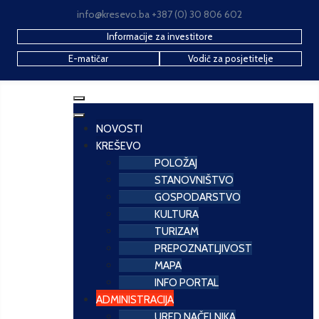
info@kresevo.ba +387 (0) 30 806 602
Informacije za investitore
E-matičar
Vodič za posjetitelje
NOVOSTI
KREŠEVO
POLOŽAJ
STANOVNIŠTVO
GOSPODARSTVO
KULTURA
TURIZAM
PREPOZNATLJIVOST
MAPA
INFO PORTAL
ADMINISTRACIJA
URED NAČELNIKA