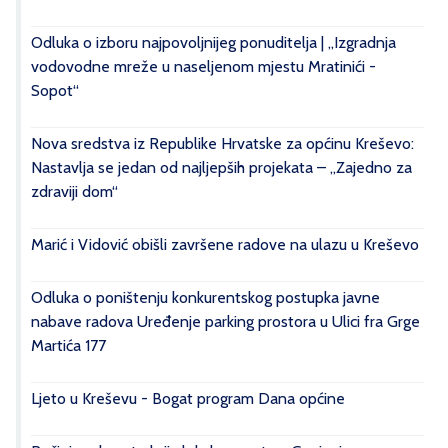
Odluka o izboru najpovoljnijeg ponuditelja | „Izgradnja
vodovodne mreže u naseljenom mjestu Mratinići -
Sopot“
Nova sredstva iz Republike Hrvatske za općinu Kreševo:
Nastavlja se jedan od najljepših projekata – „Zajedno za
zdraviji dom“
Marić i Vidović obišli završene radove na ulazu u Kreševo
Odluka o poništenju konkurentskog postupka javne
nabave radova Uređenje parking prostora u Ulici fra Grge
Martića 177
Ljeto u Kreševu - Bogat program Dana općine