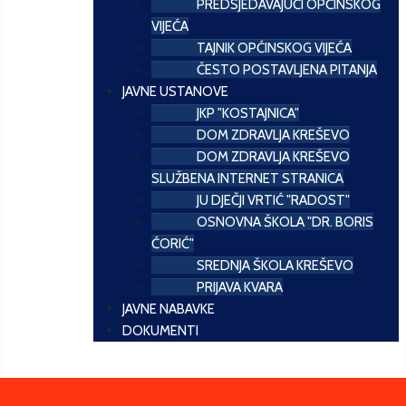
PREDSJEDAVAJUĆI OPĆINSKOG
VIJEĆA
TAJNIK OPĆINSKOG VIJEĆA
ČESTO POSTAVLJENA PITANJA
JAVNE USTANOVE
JKP "KOSTAJNICA"
DOM ZDRAVLJA KREŠEVO
DOM ZDRAVLJA KREŠEVO
SLUŽBENA INTERNET STRANICA
JU DJEČJI VRTIĆ "RADOST"
OSNOVNA ŠKOLA "DR. BORIS
ĆORIĆ"
SREDNJA ŠKOLA KREŠEVO
PRIJAVA KVARA
JAVNE NABAVKE
DOKUMENTI