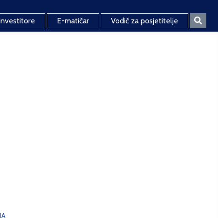
investitore
E-matičar
Vodič za posjetitelje
JA