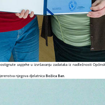
i postignute uspjehe u izvršavanju zadataka iz nadležnosti Općin
ovjerenstva njegova djelatnica
Božica Ban
.