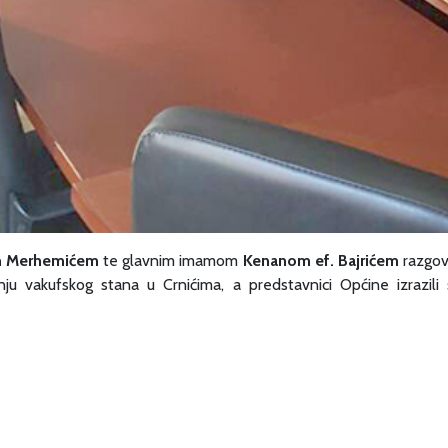
 Merhemićem
te glavnim imamom
Kenanom ef. Bajrićem
razgova
nju vakufskog stana u Crnićima, a predstavnici Općine izrazil