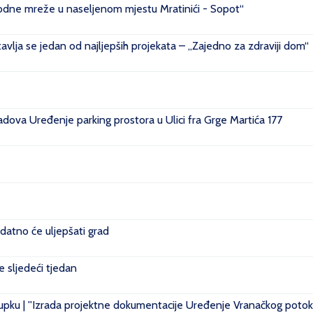
ovodne mreže u naseljenom mjestu Mratinići - Sopot“
vlja se jedan od najljepših projekata – „Zajedno za zdraviji dom“
ova Uređenje parking prostora u Ulici fra Grge Martića 177
datno će uljepšati grad
je sljedeći tjedan
pku | ''Izrada projektne dokumentacije Uređenje Vranačkog potoka