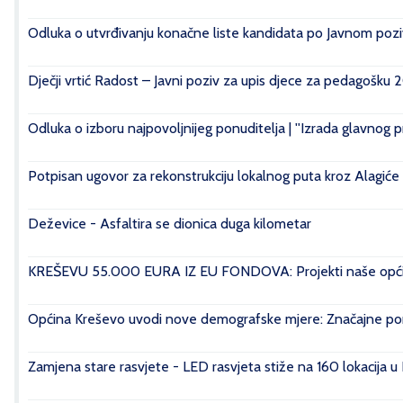
Odluka o utvrđivanju konačne liste kandidata po Javnom poziv
Dječji vrtić Radost – Javni poziv za upis djece za pedagošku 
Odluka o izboru najpovoljnijeg ponuditelja | ''Izrada glavnog 
Potpisan ugovor za rekonstrukciju lokalnog puta kroz Alagiće
Deževice - Asfaltira se dionica duga kilometar
KREŠEVU 55.000 EURA IZ EU FONDOVA: Projekti naše općin
Općina Kreševo uvodi nove demografske mjere: Značajne pomo
Zamjena stare rasvjete - LED rasvjeta stiže na 160 lokacija u