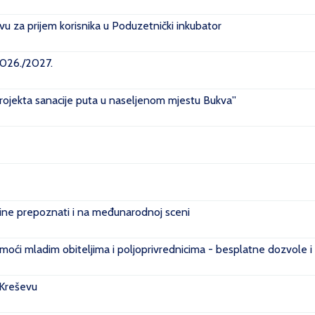
u za prijem korisnika u Poduzetnički inkubator
2026./2027.
projekta sanacije puta u naseljenom mjestu Bukva''
e prepoznati i na međunarodnoj sceni
ći mladim obiteljima i poljoprivrednicima - besplatne dozvole i
 Kreševu