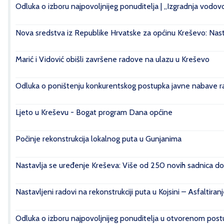
Odluka o izboru najpovoljnijeg ponuditelja | „Izgradnja vod
Nova sredstva iz Republike Hrvatske za općinu Kreševo: Nasta
Marić i Vidović obišli završene radove na ulazu u Kreševo
Odluka o poništenju konkurentskog postupka javne nabave rad
Ljeto u Kreševu - Bogat program Dana općine
Počinje rekonstrukcija lokalnog puta u Gunjanima
Nastavlja se uređenje Kreševa: Više od 250 novih sadnica do
Nastavljeni radovi na rekonstrukciji puta u Kojsini – Asfaltiran
Odluka o izboru najpovoljnijeg ponuditelja u otvorenom postu