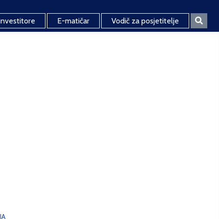
investitore
E-matičar
Vodič za posjetitelje
JA