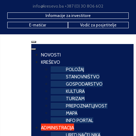
info@kresevo.ba +387 (0) 30 806 602
Informacije za investitore
E-matičar
Vodič za posjetitelje
NOVOSTI
KREŠEVO
POLOŽAJ
STANOVNIŠTVO
GOSPODARSTVO
KULTURA
TURIZAM
PREPOZNATLJIVOST
MAPA
INFO PORTAL
ADMINISTRACIJA
URED NAČELNIKA