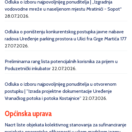
Odluka o izboru najpovoljnijeg ponuditelja | „Izgradnja
vodovodne mreže u naseljenom mjestu Mratinići - Sopot“
28.07.2026.
Odluka o poništenju konkurentskog postupka javne nabave
radova Uređenje parking prostora u Ulici fra Grge Martića 177
27.07.2026.
Preliminarna rang lista potencijalnih korisnika za prijem u
Poduzetnički inkubator
22.07.2026.
Odluka o izboru najpovoljnijeg ponuditelja u otvorenom
postupku | ''Izrada projektne dokumentacije Uređenje
Vranačkog potoka i potoka Kostajnice''
22.07.2026.
Općinska uprava
Nacrt liste objekata kolektivnog stanovanja za sufinanciranje
projekata energetske efikasnosti u užem gradskom jezgru