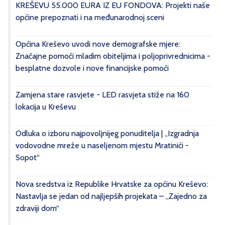
KREŠEVU 55.000 EURA IZ EU FONDOVA: Projekti naše
općine prepoznati i na međunarodnoj sceni
Općina Kreševo uvodi nove demografske mjere:
Značajne pomoći mladim obiteljima i poljoprivrednicima -
besplatne dozvole i nove financijske pomoći
Zamjena stare rasvjete - LED rasvjeta stiže na 160
lokacija u Kreševu
Odluka o izboru najpovoljnijeg ponuditelja | „Izgradnja
vodovodne mreže u naseljenom mjestu Mratinići -
Sopot“
Nova sredstva iz Republike Hrvatske za općinu Kreševo:
Nastavlja se jedan od najljepših projekata – „Zajedno za
zdraviji dom“