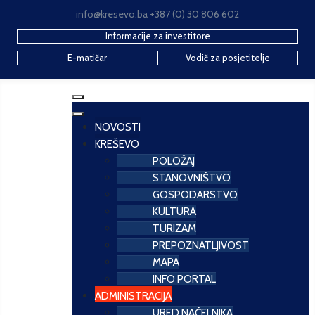
info@kresevo.ba +387 (0) 30 806 602
Informacije za investitore
E-matičar
Vodič za posjetitelje
NOVOSTI
KREŠEVO
POLOŽAJ
STANOVNIŠTVO
GOSPODARSTVO
KULTURA
TURIZAM
PREPOZNATLJIVOST
MAPA
INFO PORTAL
ADMINISTRACIJA
URED NAČELNIKA