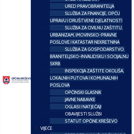
URED PRAVOBRANITELJA
SLUŽBA ZA FINANCIJE, OPĆU
UPRAVU I DRUŠTVENE DJELATNOSTI
SLUŽBA ZA CIVILNU ZAŠTITU,
URBANIZAM, IMOVINSKO-PRAVNE
POSLOVE I KATASTAR NEKRETNINA
SLUŽBA ZA GOSPODARSTVO,
BRANITELJSKO-INVALIDSKU I SOCIJALNU
SKRB
INSPEKCIJA ZAŠTITE OKOLIŠA,
LOKALNIH PUTOVA I KOMUNALNIH
POSLOVA
OPĆINSKI GLASNIK
JAVNE NABAVKE
OGLASI I NATJEČAJI
OBAVIJESTI SLUŽBI
STATUT OPĆINE KREŠEVO
VIJEĆE