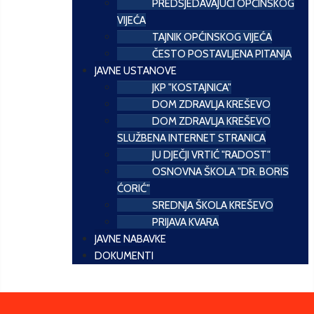
PREDSJEDAVAJUĆI OPĆINSKOG
VIJEĆA
TAJNIK OPĆINSKOG VIJEĆA
ČESTO POSTAVLJENA PITANJA
JAVNE USTANOVE
JKP "KOSTAJNICA"
DOM ZDRAVLJA KREŠEVO
DOM ZDRAVLJA KREŠEVO
SLUŽBENA INTERNET STRANICA
JU DJEČJI VRTIĆ "RADOST"
OSNOVNA ŠKOLA "DR. BORIS
ĆORIĆ"
SREDNJA ŠKOLA KREŠEVO
PRIJAVA KVARA
JAVNE NABAVKE
DOKUMENTI