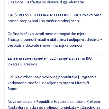
Deževice - Asfaltira se dionica duga kilometar
KREŠEVU 55.000 EURA IZ EU FONDOVA: Projekti naše
općine prepoznati i na međunarodnoj sceni
Općina Kreševo uvodi nove demografske mjere:
Značajne pomoći mladim obiteljima i poljoprivrednicima -
besplatne dozvole i nove financijske pomoći
Zamjena stare rasvjete - LED rasvjeta stiže na 160
lokacija u Kreševu
Odluka o izboru najpovoljnijeg ponuditelja | „Izgradnja
vodovodne mreže u naseljenom mjestu Mratinići -
Sopot“
Nova sredstva iz Republike Hrvatske za općinu Kreševo:
Nastavlja se jedan od najljepših projekata – „Zajedno za