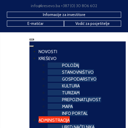
info@kresevo.ba +387 (0) 30 806 602
Informacije za investitore
E-matičar
Vodič za posjetitelje
NOVOSTI
KREŠEVO
POLOŽAJ
STANOVNIŠTVO
GOSPODARSTVO
KULTURA
TURIZAM
PREPOZNATLJIVOST
MAPA
INFO PORTAL
ADMINISTRACIJA
URED NAČELNIKA