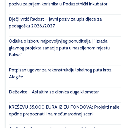
pozivu za prijem korisnika u Poduzetnički inkubator
Dječji vrtić Radost – Javni poziv za upis djece za
pedagošku 2026./2027.
Odluka o izboru najpovoljnijeg ponuditelja | ''Izrada
glavnog projekta sanacije puta u naseljenom mjestu
Bukva''
Potpisan ugovor za rekonstrukciju lokalnog puta kroz
Alagiće
Deževice - Asfaltira se dionica duga kilometar
KREŠEVU 55.000 EURA IZ EU FONDOVA: Projekti naše
općine prepoznati i na međunarodnoj sceni