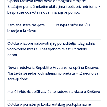
Općina Kreševo uvodi nove demografske mjere:
Značajne pomoći mladim obiteljima i poljoprivrednicima -
besplatne dozvole i nove financijske pomoći
Zamjena stare rasvjete - LED rasvjeta stiže na 160
lokacija u Kreševu
Odluka o izboru najpovoljnijeg ponuditelja | „Izgradnja
vodovodne mreže u naseljenom mjestu Mratinići -
Sopot“
Nova sredstva iz Republike Hrvatske za općinu Kreševo:
Nastavlja se jedan od najljepših projekata – „Zajedno za
zdraviji dom“
Marić i Vidović obišli završene radove na ulazu u Kreševo
Odluka o poništenju konkurentskog postupka javne