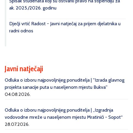
Spisak studenata koji su ostvarili pravo na stipendiju za
ak. 2025./2026. godinu
Dječji vrtić Radost - Javni natječaj za prijem djelatnika u
radni odnos
Javni natječaji
Odluka o izboru najpovoljnijeg ponuditelja | ''Izrada glavnog
projekta sanacije puta u naseljenom mjestu Bukva''
04.08.2026.
Odluka o izboru najpovoljnijeg ponuditelja | „Izgradnja
vodovodne mreže u naseljenom mjestu Mratinići - Sopot“
28.07.2026.