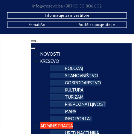
info@kresevo.ba +387 (0) 30 806 602
Informacije za investitore
E-matičar
Vodič za posjetitelje
NOVOSTI
KREŠEVO
POLOŽAJ
STANOVNIŠTVO
GOSPODARSTVO
KULTURA
TURIZAM
PREPOZNATLJIVOST
MAPA
INFO PORTAL
ADMINISTRACIJA
URED NAČELNIKA