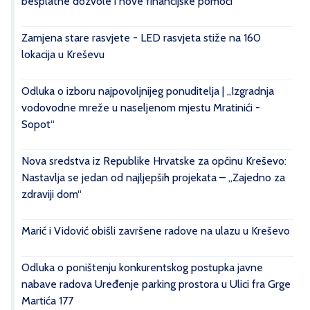
besplatne dozvole i nove financijske pomoći
Zamjena stare rasvjete - LED rasvjeta stiže na 160
lokacija u Kreševu
Odluka o izboru najpovoljnijeg ponuditelja | „Izgradnja
vodovodne mreže u naseljenom mjestu Mratinići -
Sopot“
Nova sredstva iz Republike Hrvatske za općinu Kreševo:
Nastavlja se jedan od najljepših projekata – „Zajedno za
zdraviji dom“
Marić i Vidović obišli završene radove na ulazu u Kreševo
Odluka o poništenju konkurentskog postupka javne
nabave radova Uređenje parking prostora u Ulici fra Grge
Martića 177