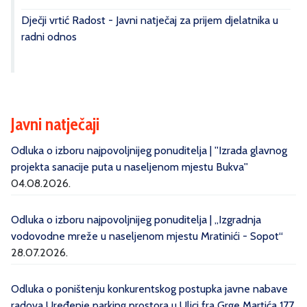
Dječji vrtić Radost - Javni natječaj za prijem djelatnika u
radni odnos
Javni natječaji
Odluka o izboru najpovoljnijeg ponuditelja | ''Izrada glavnog
projekta sanacije puta u naseljenom mjestu Bukva''
04.08.2026.
Odluka o izboru najpovoljnijeg ponuditelja | „Izgradnja
vodovodne mreže u naseljenom mjestu Mratinići - Sopot“
28.07.2026.
Odluka o poništenju konkurentskog postupka javne nabave
radova Uređenje parking prostora u Ulici fra Grge Martića 177