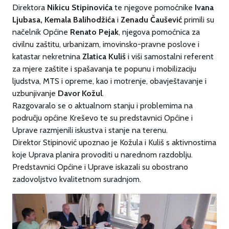
Direktora
Nikicu Stipinovića
te njegove pomoćnike
Ivana
Ljubasa
, Kemala Balihodžića
i
Zenadu Čaušević
primili su
načelnik Općine
Renato Pejak
, njegova pomoćnica za
civilnu zaštitu, urbanizam, imovinsko-pravne poslove i
katastar nekretnina
Zlatica Kuliš
i viši samostalni referent
za mjere zaštite i spašavanja te popunu i mobilizaciju
ljudstva, MTS i opreme, kao i motrenje, obavještavanje i
uzbunjivanje
Davor Kožul
.
Razgovaralo se o aktualnom stanju i problemima na
području općine Kreševo te su predstavnici Općine i
Uprave razmjenili iskustva i stanje na terenu.
Direktor Stipinović upoznao je Kožula i Kuliš s aktivnostima
koje Uprava planira provoditi u narednom razdoblju.
Predstavnici Općine i Uprave iskazali su obostrano
zadovoljstvo kvalitetnom suradnjom.