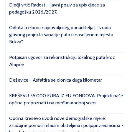
Dječji vrtić Radost – Javni poziv za upis djece za
pedagošku 2026./2027.
Odluka o izboru najpovoljnijeg ponuditelja | ''Izrada
glavnog projekta sanacije puta u naseljenom mjestu
Bukva''
Potpisan ugovor za rekonstrukciju lokalnog puta kroz
Alagiće
Deževice - Asfaltira se dionica duga kilometar
KREŠEVU 55.000 EURA IZ EU FONDOVA: Projekti naše
općine prepoznati i na međunarodnoj sceni
Općina Kreševo uvodi nove demografske mjere:
Značajne pomoći mladim obiteljima i poljoprivrednicima -