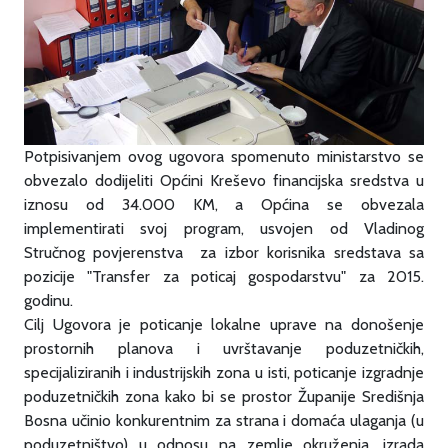
Potpisivanjem ovog ugovora spomenuto ministarstvo se
obvezalo dodijeliti Općini Kreševo financijska sredstva u
iznosu od 34.000 KM, a Općina se obvezala
implementirati svoj program, usvojen od Vladinog
Stručnog povjerenstva za izbor korisnika sredstava sa
pozicije "Transfer za poticaj gospodarstvu" za 2015.
godinu.
Cilj Ugovora je poticanje lokalne uprave na donošenje
prostornih planova i uvrštavanje poduzetničkih,
specijaliziranih i industrijskih zona u isti, poticanje izgradnje
poduzetničkih zona kako bi se prostor Županije Središnja
Bosna učinio konkurentnim za strana i domaća ulaganja (u
poduzetništvo) u odnosu na zemlje okruženja, izrada