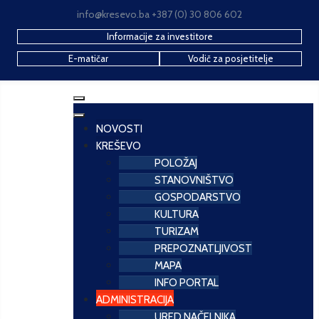
info@kresevo.ba +387 (0) 30 806 602
Informacije za investitore
E-matičar
Vodič za posjetitelje
NOVOSTI
KREŠEVO
POLOŽAJ
STANOVNIŠTVO
GOSPODARSTVO
KULTURA
TURIZAM
PREPOZNATLJIVOST
MAPA
INFO PORTAL
ADMINISTRACIJA
URED NAČELNIKA