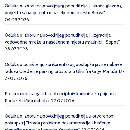
Odluka o izboru najpovoljnijeg ponuditelja | ''Izrada glavnog
projekta sanacije puta u naseljenom mjestu Bukva''
04.08.2026.
Odluka o izboru najpovoljnijeg ponuditelja | „Izgradnja
vodovodne mreže u naseljenom mjestu Mratinići - Sopot“
28.07.2026.
Odluka o poništenju konkurentskog postupka javne nabave
radova Uređenje parking prostora u Ulici fra Grge Martića 177
27.07.2026.
Preliminarna rang lista potencijalnih korisnika za prijem u
Poduzetnički inkubator
22.07.2026.
Odluka o izboru najpovoljnijeg ponuditelja u otvorenom
postupku | ''Izrada projektne dokumentacije Uređenje
Vranačkog potoka i potoka Kostajnice''
22.07.2026.