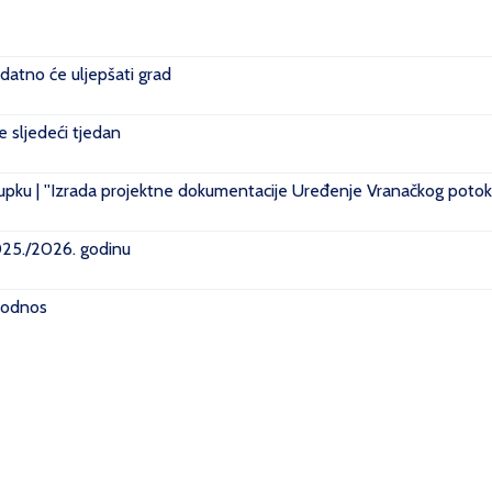
datno će uljepšati grad
je sljedeći tjedan
pku | ''Izrada projektne dokumentacije Uređenje Vranačkog potoka
2025./2026. godinu
i odnos