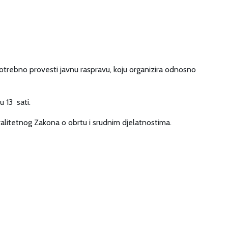
potrebno provesti javnu raspravu, koju organizira odnosno
u 13 sati.
kvalitetnog Zakona o obrtu i srudnim djelatnostima.
sku i socijalnu skrb.
.