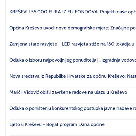
KREŠEVU 55.000 EURA IZ EU FONDOVA: Projekti naše općin
Općina Kreševo uvodi nove demografske mjere: Značajne pomo
Zamjena stare rasvjete - LED rasvjeta stiže na 160 lokacija u
Odluka o izboru najpovoljnijeg ponuditelja | „Izgradnja vod
Nova sredstva iz Republike Hrvatske za općinu Kreševo: Nasta
Marić i Vidović obišli završene radove na ulazu u Kreševo
Odluka o poništenju konkurentskog postupka javne nabave rad
Ljeto u Kreševu - Bogat program Dana općine