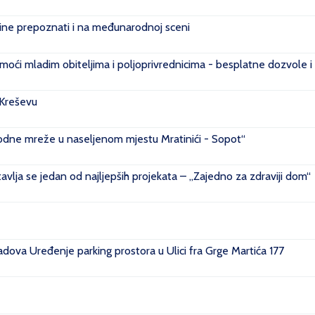
e prepoznati i na međunarodnoj sceni
ći mladim obiteljima i poljoprivrednicima - besplatne dozvole i
 Kreševu
ovodne mreže u naseljenom mjestu Mratinići - Sopot“
vlja se jedan od najljepših projekata – „Zajedno za zdraviji dom“
ova Uređenje parking prostora u Ulici fra Grge Martića 177