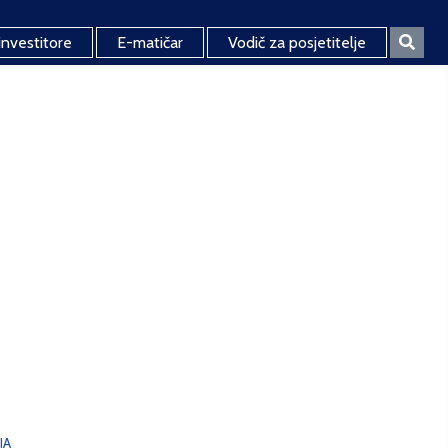
investitore
E-matičar
Vodič za posjetitelje
JA