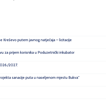
ne Kreševo putem javnog natječaja – licitacije
u za prijem korisnika u Poduzetnički inkubator
2026./2027.
projekta sanacije puta u naseljenom mjestu Bukva''