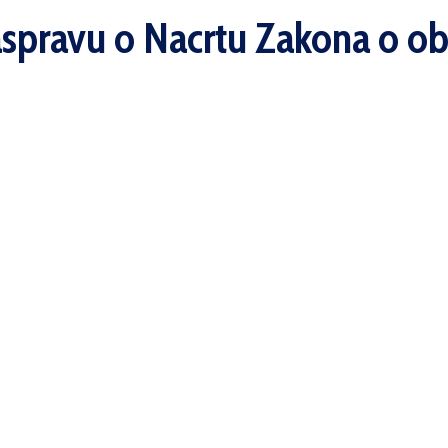
aspravu o Nacrtu Zakona o ob
validsku i socijalnu skrb