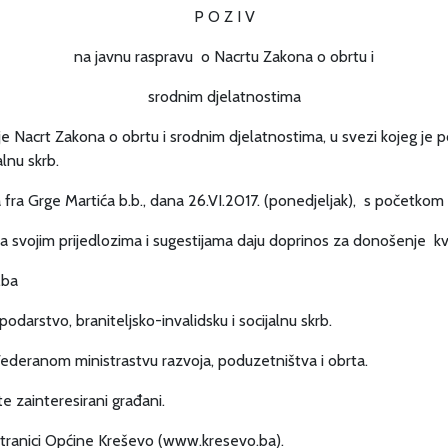
P O Z I V
na javnu raspravu o Nacrtu Zakona o obrtu i
srodnim djelatnostima
 je Nacrt Zakona o obrtu i srodnim djelatnostima, u svezi kojeg je 
lnu skrb.
 fra Grge Martića b.b., dana 26.VI.2017. (ponedjeljak), s početkom 
e da svojim prijedlozima i sugestijama daju doprinos za donošenje 
.ba
 u Službi za gospodarstvo, braniteljsko-invalid
Federanom ministrastvu razvoja, poduzetništva i obrta.
e zainteresirani građani.
lužbenoj web stranici Općine Kreševo (www.kresevo.ba)