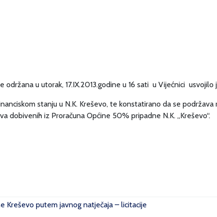
e održana u utorak, 17.IX.2013.godine u 16 sati u Vijećnici usvojilo 
 i financiskom stanju u N.K. Kreševo, te konstatirano da se podrž
tva dobivenih iz Proračuna Općine 50% pripadne N.K. „Kreševo“.
ne Kreševo putem javnog natječaja – licitacije