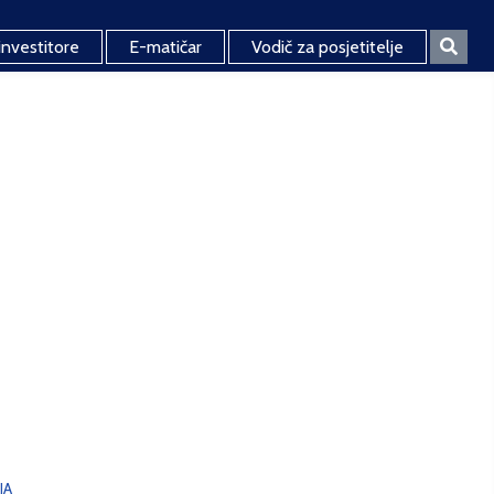
investitore
E-matičar
Vodič za posjetitelje
JA