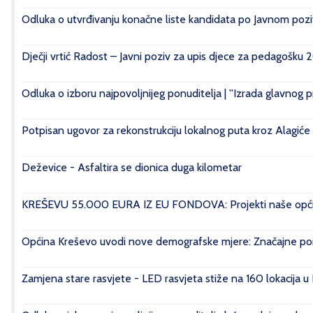
Odluka o utvrđivanju konačne liste kandidata po Javnom poziv
Dječji vrtić Radost – Javni poziv za upis djece za pedagošku 
Odluka o izboru najpovoljnijeg ponuditelja | ''Izrada glavnog 
Potpisan ugovor za rekonstrukciju lokalnog puta kroz Alagiće
Deževice - Asfaltira se dionica duga kilometar
KREŠEVU 55.000 EURA IZ EU FONDOVA: Projekti naše općin
Općina Kreševo uvodi nove demografske mjere: Značajne pomo
Zamjena stare rasvjete - LED rasvjeta stiže na 160 lokacija u