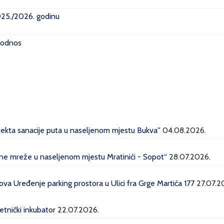
2025./2026. godinu
i odnos
ojekta sanacije puta u naseljenom mjestu Bukva''
04.08.2026.
dne mreže u naseljenom mjestu Mratinići - Sopot“
28.07.2026.
a Uređenje parking prostora u Ulici fra Grge Martića 177
27.07.2
etnički inkubator
22.07.2026.