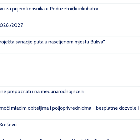
u za prijem korisnika u Poduzetnički inkubator
2026./2027.
projekta sanacije puta u naseljenom mjestu Bukva''
e prepoznati i na međunarodnoj sceni
ći mladim obiteljima i poljoprivrednicima - besplatne dozvole i
 Kreševu