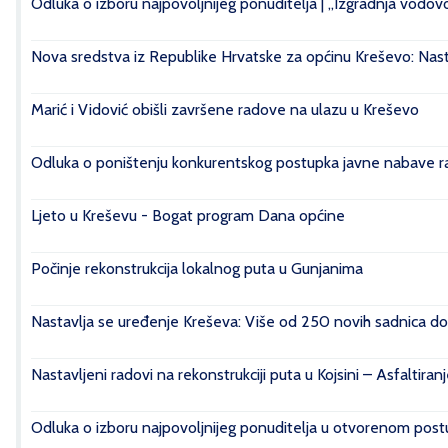
Odluka o izboru najpovoljnijeg ponuditelja | „Izgradnja vod
Nova sredstva iz Republike Hrvatske za općinu Kreševo: Nasta
Marić i Vidović obišli završene radove na ulazu u Kreševo
Odluka o poništenju konkurentskog postupka javne nabave rad
Ljeto u Kreševu - Bogat program Dana općine
Počinje rekonstrukcija lokalnog puta u Gunjanima
Nastavlja se uređenje Kreševa: Više od 250 novih sadnica do
Nastavljeni radovi na rekonstrukciji puta u Kojsini – Asfaltiran
Odluka o izboru najpovoljnijeg ponuditelja u otvorenom postu