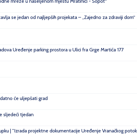
ovodne mreže u naseljenom mjestu Mratinići - Sopot“
vlja se jedan od najljepših projekata – „Zajedno za zdraviji dom“
ova Uređenje parking prostora u Ulici fra Grge Martića 177
datno će uljepšati grad
je sljedeći tjedan
pku | ''Izrada projektne dokumentacije Uređenje Vranačkog potoka