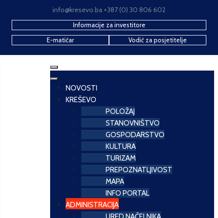
info@kresevo.ba +387 (0) 30 806 602
Informacije za investitore
E-matičar
Vodič za posjetitelje
NOVOSTI
KREŠEVO
POLOŽAJ
STANOVNIŠTVO
GOSPODARSTVO
KULTURA
TURIZAM
PREPOZNATLJIVOST
MAPA
INFO PORTAL
ADMINISTRACIJA
URED NAČELNIKA