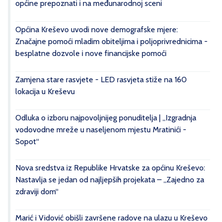
općine prepoznati i na međunarodnoj sceni
Općina Kreševo uvodi nove demografske mjere:
Značajne pomoći mladim obiteljima i poljoprivrednicima -
besplatne dozvole i nove financijske pomoći
Zamjena stare rasvjete - LED rasvjeta stiže na 160
lokacija u Kreševu
Odluka o izboru najpovoljnijeg ponuditelja | „Izgradnja
vodovodne mreže u naseljenom mjestu Mratinići -
Sopot“
Nova sredstva iz Republike Hrvatske za općinu Kreševo:
Nastavlja se jedan od najljepših projekata – „Zajedno za
zdraviji dom“
Marić i Vidović obišli završene radove na ulazu u Kreševo