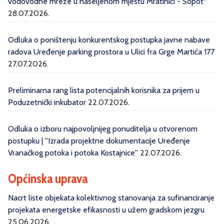
vodovodne mreže u naseljenom mjestu Mratinići - Sopot“
28.07.2026.
Odluka o poništenju konkurentskog postupka javne nabave
radova Uređenje parking prostora u Ulici fra Grge Martića 177
27.07.2026.
Preliminarna rang lista potencijalnih korisnika za prijem u
Poduzetnički inkubator
22.07.2026.
Odluka o izboru najpovoljnijeg ponuditelja u otvorenom
postupku | ''Izrada projektne dokumentacije Uređenje
Vranačkog potoka i potoka Kostajnice''
22.07.2026.
Općinska uprava
Nacrt liste objekata kolektivnog stanovanja za sufinanciranje
projekata energetske efikasnosti u užem gradskom jezgru
25.06.2026.