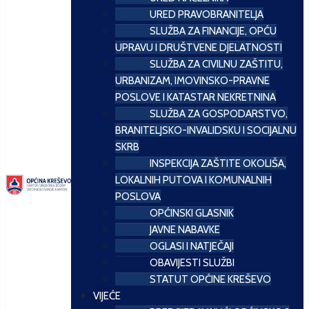
URED PRAVOBRANITELJA
SLUŽBA ZA FINANCIJE, OPĆU
UPRAVU I DRUŠTVENE DJELATNOSTI
SLUŽBA ZA CIVILNU ZAŠTITU,
URBANIZAM, IMOVINSKO-PRAVNE
POSLOVE I KATASTAR NEKRETNINA
SLUŽBA ZA GOSPODARSTVO,
BRANITELJSKO-INVALIDSKU I SOCIJALNU
SKRB
INSPEKCIJA ZAŠTITE OKOLIŠA,
LOKALNIH PUTOVA I KOMUNALNIH
POSLOVA
OPĆINSKI GLASNIK
JAVNE NABAVKE
OGLASI I NATJEČAJI
OBAVIJESTI SLUŽBI
STATUT OPĆINE KREŠEVO
VIJEĆE