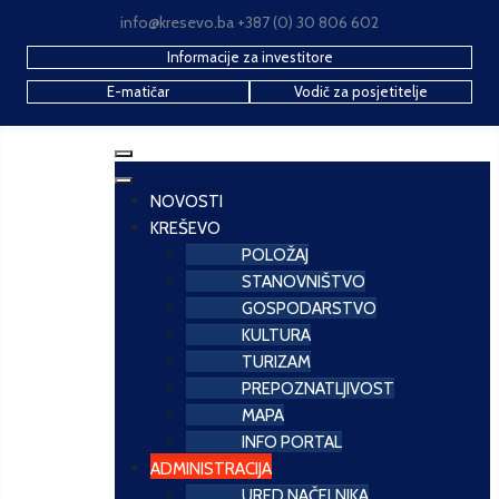
info@kresevo.ba +387 (0) 30 806 602
Informacije za investitore
E-matičar
Vodič za posjetitelje
NOVOSTI
KREŠEVO
POLOŽAJ
STANOVNIŠTVO
GOSPODARSTVO
KULTURA
TURIZAM
PREPOZNATLJIVOST
MAPA
INFO PORTAL
ADMINISTRACIJA
URED NAČELNIKA