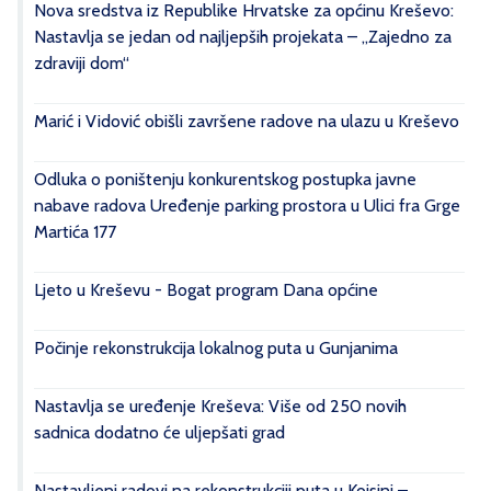
Nova sredstva iz Republike Hrvatske za općinu Kreševo:
Nastavlja se jedan od najljepših projekata – „Zajedno za
zdraviji dom“
Marić i Vidović obišli završene radove na ulazu u Kreševo
Odluka o poništenju konkurentskog postupka javne
nabave radova Uređenje parking prostora u Ulici fra Grge
Martića 177
Ljeto u Kreševu - Bogat program Dana općine
Počinje rekonstrukcija lokalnog puta u Gunjanima
Nastavlja se uređenje Kreševa: Više od 250 novih
sadnica dodatno će uljepšati grad
Nastavljeni radovi na rekonstrukciji puta u Kojsini –