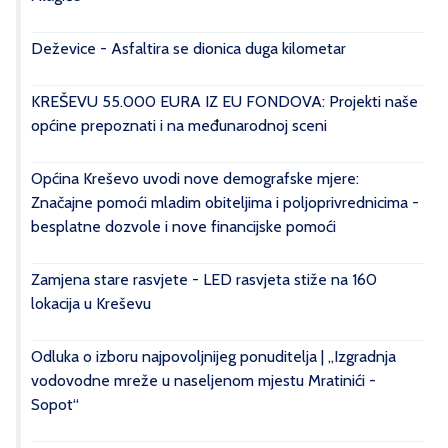
Deževice - Asfaltira se dionica duga kilometar
KREŠEVU 55.000 EURA IZ EU FONDOVA: Projekti naše
općine prepoznati i na međunarodnoj sceni
Općina Kreševo uvodi nove demografske mjere:
Značajne pomoći mladim obiteljima i poljoprivrednicima -
besplatne dozvole i nove financijske pomoći
Zamjena stare rasvjete - LED rasvjeta stiže na 160
lokacija u Kreševu
Odluka o izboru najpovoljnijeg ponuditelja | „Izgradnja
vodovodne mreže u naseljenom mjestu Mratinići -
Sopot“