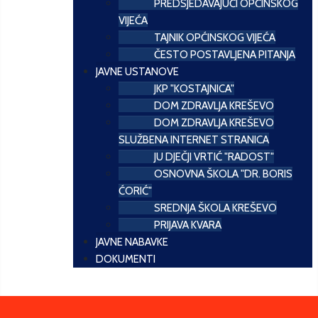
PREDSJEDAVAJUĆI OPĆINSKOG
VIJEĆA
TAJNIK OPĆINSKOG VIJEĆA
ČESTO POSTAVLJENA PITANJA
JAVNE USTANOVE
JKP "KOSTAJNICA"
DOM ZDRAVLJA KREŠEVO
DOM ZDRAVLJA KREŠEVO
SLUŽBENA INTERNET STRANICA
JU DJEČJI VRTIĆ "RADOST"
OSNOVNA ŠKOLA "DR. BORIS
ĆORIĆ"
SREDNJA ŠKOLA KREŠEVO
PRIJAVA KVARA
JAVNE NABAVKE
DOKUMENTI