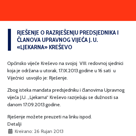
RJEŠENJE O RAZRJEŠENJU PREDSJEDNIKA I
ČLANOVA UPRAVNOG VIJEĆA J. U.
«LJEKARNA» KREŠEVO
Općinsko vijeće Kreševo na svojoj VIII. redovnoj sjednici
koja je održana u utorak, 17.IX.2013.godine u 16 sati u
Vijećnici usvojilo je: Rješenje.
Zbog isteka mandata predsjedniku i članovima Upravnog
vijeća J.U. „Ljekarna“ Kreševo razrješuju se dužnosti sa
danom 17.09.2013.godine.
Rješenje možete preuzeti na linku ispod.
Detalji
Kreirano: 26 Rujan 2013