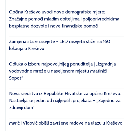
Općina Kreševo uvodi nove demografske mjere:
Značajne pomoći mladim obiteljima i poljoprivrednicima -
besplatne dozvole i nove financijske pomoći
Zamjena stare rasvjete - LED rasvjeta stiže na 160
lokacija u Kreševu
Odluka o izboru najpovoljnijeg ponuditelja | „Izgradnja
vodovodne mreže u naseljenom mjestu Mratinići -
Sopot“
Nova sredstva iz Republike Hrvatske za općinu Kreševo:
Nastavlja se jedan od najljepših projekata – „Zajedno za
zdraviji dom“
Marić i Vidović obišli završene radove na ulazu u Kreševo