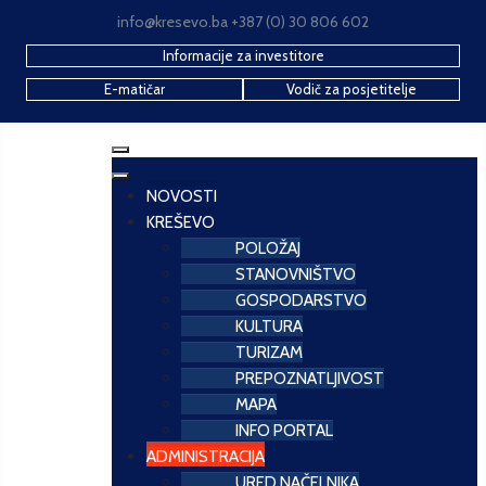
info@kresevo.ba +387 (0) 30 806 602
Informacije za investitore
E-matičar
Vodič za posjetitelje
NOVOSTI
KREŠEVO
POLOŽAJ
STANOVNIŠTVO
GOSPODARSTVO
KULTURA
TURIZAM
PREPOZNATLJIVOST
MAPA
INFO PORTAL
ADMINISTRACIJA
URED NAČELNIKA