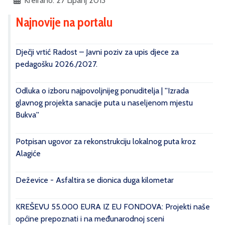
Kreirano: 27 Lipanj 2013
Najnovije na portalu
Dječji vrtić Radost – Javni poziv za upis djece za
pedagošku 2026./2027.
Odluka o izboru najpovoljnijeg ponuditelja | ''Izrada
glavnog projekta sanacije puta u naseljenom mjestu
Bukva''
Potpisan ugovor za rekonstrukciju lokalnog puta kroz
Alagiće
Deževice - Asfaltira se dionica duga kilometar
KREŠEVU 55.000 EURA IZ EU FONDOVA: Projekti naše
općine prepoznati i na međunarodnoj sceni