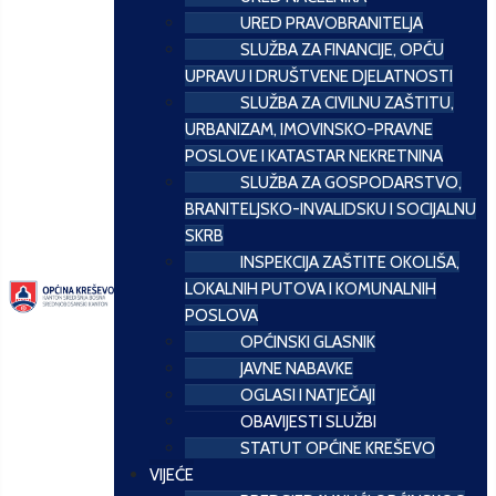
URED PRAVOBRANITELJA
SLUŽBA ZA FINANCIJE, OPĆU
UPRAVU I DRUŠTVENE DJELATNOSTI
SLUŽBA ZA CIVILNU ZAŠTITU,
URBANIZAM, IMOVINSKO-PRAVNE
POSLOVE I KATASTAR NEKRETNINA
SLUŽBA ZA GOSPODARSTVO,
BRANITELJSKO-INVALIDSKU I SOCIJALNU
SKRB
INSPEKCIJA ZAŠTITE OKOLIŠA,
LOKALNIH PUTOVA I KOMUNALNIH
POSLOVA
OPĆINSKI GLASNIK
JAVNE NABAVKE
OGLASI I NATJEČAJI
OBAVIJESTI SLUŽBI
STATUT OPĆINE KREŠEVO
VIJEĆE