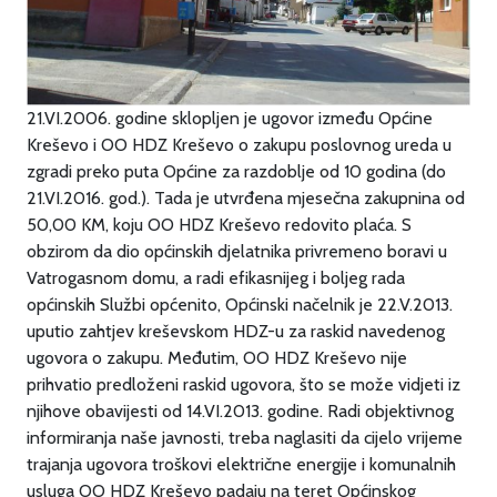
21.VI.2006. godine sklopljen je ugovor između Općine
Kreševo i OO HDZ Kreševo o zakupu poslovnog ureda u
zgradi preko puta Općine za razdoblje od 10 godina (do
21.VI.2016. god.). Tada je utvrđena mjesečna zakupnina od
50,00 KM, koju OO HDZ Kreševo redovito plaća. S
obzirom da dio općinskih djelatnika privremeno boravi u
Vatrogasnom domu, a radi efikasnijeg i boljeg rada
općinskih Službi općenito, Općinski načelnik je 22.V.2013.
uputio zahtjev kreševskom HDZ-u za raskid navedenog
ugovora o zakupu. Međutim, OO HDZ Kreševo nije
prihvatio predloženi raskid ugovora, što se može vidjeti iz
njihove obavijesti od 14.VI.2013. godine. Radi objektivnog
informiranja naše javnosti, treba naglasiti da cijelo vrijeme
trajanja ugovora troškovi električne energije i komunalnih
usluga OO HDZ Kreševo padaju na teret Općinskog