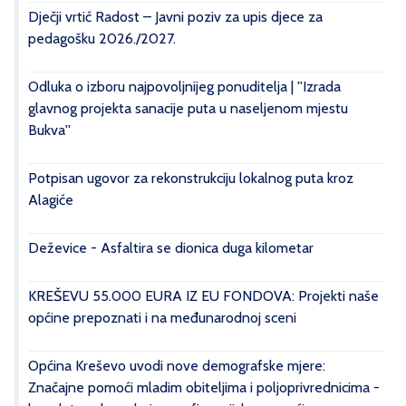
Dječji vrtić Radost – Javni poziv za upis djece za
pedagošku 2026./2027.
Odluka o izboru najpovoljnijeg ponuditelja | ''Izrada
glavnog projekta sanacije puta u naseljenom mjestu
Bukva''
Potpisan ugovor za rekonstrukciju lokalnog puta kroz
Alagiće
Deževice - Asfaltira se dionica duga kilometar
KREŠEVU 55.000 EURA IZ EU FONDOVA: Projekti naše
općine prepoznati i na međunarodnoj sceni
Općina Kreševo uvodi nove demografske mjere:
Značajne pomoći mladim obiteljima i poljoprivrednicima -