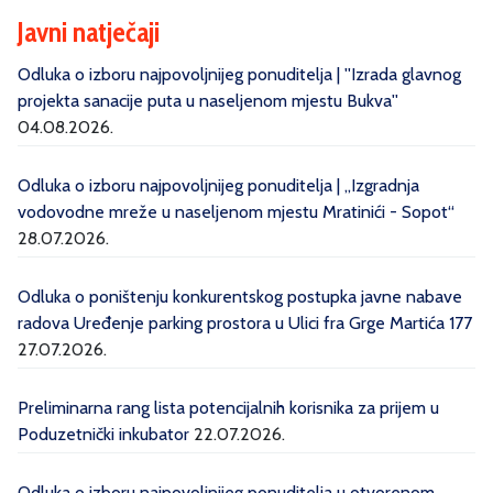
Javni natječaji
Odluka o izboru najpovoljnijeg ponuditelja | ''Izrada glavnog
projekta sanacije puta u naseljenom mjestu Bukva''
04.08.2026.
Odluka o izboru najpovoljnijeg ponuditelja | „Izgradnja
vodovodne mreže u naseljenom mjestu Mratinići - Sopot“
28.07.2026.
Odluka o poništenju konkurentskog postupka javne nabave
radova Uređenje parking prostora u Ulici fra Grge Martića 177
27.07.2026.
Preliminarna rang lista potencijalnih korisnika za prijem u
Poduzetnički inkubator
22.07.2026.
Odluka o izboru najpovoljnijeg ponuditelja u otvorenom