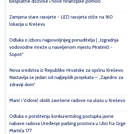
besplatne dozvole i nove financijske pomoći
Zamjena stare rasvjete - LED rasvjeta stiže na 160
lokacija u Kreševu
Odluka o izboru najpovoljnijeg ponuditelja | „Izgradnja
vodovodne mreže u naseljenom mjestu Mratinići -
Sopot“
Nova sredstva iz Republike Hrvatske za općinu Kreševo:
Nastavlja se jedan od najljepših projekata – „Zajedno za
zdraviji dom“
Marić i Vidović obišli završene radove na ulazu u Kreševo
Odluka o poništenju konkurentskog postupka javne
nabave radova Uređenje parking prostora u Ulici fra Grge
Martića 177