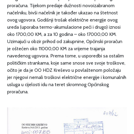
proračuna. Tijekom predaje dužnosti novoizabranom
načelniku, bivši načelnik je također ukazao na štetnost
ovog ugovora. Godišnji trošak električne energije ovog
ureda (uporaba termo-akumulacione peći i drugo) iznosi
oko 1700,00 KM, a za 10 godina – oko 17000,00 KM.
Uzimajući u obzir prihod od zakupnine, Općinski proračun
je oštećen oko 11000,00 KM za vrijeme trajanja
navedenog ugovora. Prema tome, u usporedbi sa ostalim
političkim strankama, koje same snose sve svoje troškove,
očito je da je OO HDZ Kreševo u povlaštenom položaju
jer njegovi nemali troškovi električne energije i komunalnih
usluga u cijelosti idu na teret skromnog Općinskog
proračuna.