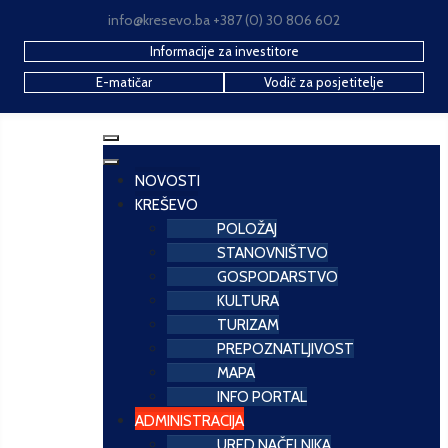
info@kresevo.ba +387 (0) 30 806 602
Informacije za investitore
E-matičar
Vodič za posjetitelje
NOVOSTI
KREŠEVO
POLOŽAJ
STANOVNIŠTVO
GOSPODARSTVO
KULTURA
TURIZAM
PREPOZNATLJIVOST
MAPA
INFO PORTAL
ADMINISTRACIJA
URED NAČELNIKA