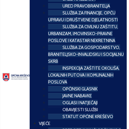
URED PRAVOBRANITELJA
SLUŽBA ZA FINANCIJE, OPĆU
UPRAVU I DRUŠTVENE DJELATNOSTI
SLUŽBA ZA CIVILNU ZAŠTITU,
URBANIZAM, IMOVINSKO-PRAVNE
POSLOVE I KATASTAR NEKRETNINA
SLUŽBA ZA GOSPODARSTVO,
BRANITELJSKO-INVALIDSKU I SOCIJALNU
SKRB
INSPEKCIJA ZAŠTITE OKOLIŠA,
LOKALNIH PUTOVA I KOMUNALNIH
POSLOVA
OPĆINSKI GLASNIK
JAVNE NABAVKE
OGLASI I NATJEČAJI
OBAVIJESTI SLUŽBI
STATUT OPĆINE KREŠEVO
VIJEĆE