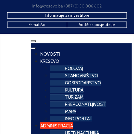
info@kresevo.ba +387 (0) 30 806 602
Informacije za investitore
E-matičar
Vodič za posjetitelje
NOVOSTI
KREŠEVO
POLOŽAJ
STANOVNIŠTVO
GOSPODARSTVO
KULTURA
TURIZAM
PREPOZNATLJIVOST
MAPA
INFO PORTAL
ADMINISTRACIJA
URED NAČELNIKA