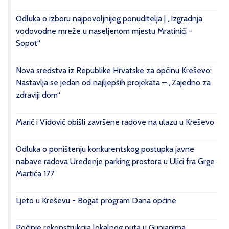
Odluka o izboru najpovoljnijeg ponuditelja | „Izgradnja
vodovodne mreže u naseljenom mjestu Mratinići -
Sopot“
Nova sredstva iz Republike Hrvatske za općinu Kreševo:
Nastavlja se jedan od najljepših projekata – „Zajedno za
zdraviji dom“
Marić i Vidović obišli završene radove na ulazu u Kreševo
Odluka o poništenju konkurentskog postupka javne
nabave radova Uređenje parking prostora u Ulici fra Grge
Martića 177
Ljeto u Kreševu - Bogat program Dana općine
Počinje rekonstrukcija lokalnog puta u Gunjanima