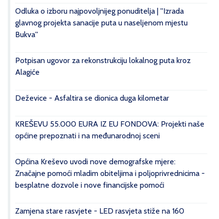
Odluka o izboru najpovoljnijeg ponuditelja | ''Izrada
glavnog projekta sanacije puta u naseljenom mjestu
Bukva''
Potpisan ugovor za rekonstrukciju lokalnog puta kroz
Alagiće
Deževice - Asfaltira se dionica duga kilometar
KREŠEVU 55.000 EURA IZ EU FONDOVA: Projekti naše
općine prepoznati i na međunarodnoj sceni
Općina Kreševo uvodi nove demografske mjere:
Značajne pomoći mladim obiteljima i poljoprivrednicima -
besplatne dozvole i nove financijske pomoći
Zamjena stare rasvjete - LED rasvjeta stiže na 160