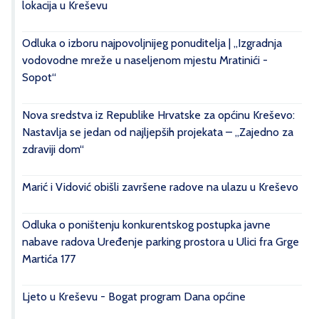
lokacija u Kreševu
Odluka o izboru najpovoljnijeg ponuditelja | „Izgradnja
vodovodne mreže u naseljenom mjestu Mratinići -
Sopot“
Nova sredstva iz Republike Hrvatske za općinu Kreševo:
Nastavlja se jedan od najljepših projekata – „Zajedno za
zdraviji dom“
Marić i Vidović obišli završene radove na ulazu u Kreševo
Odluka o poništenju konkurentskog postupka javne
nabave radova Uređenje parking prostora u Ulici fra Grge
Martića 177
Ljeto u Kreševu - Bogat program Dana općine