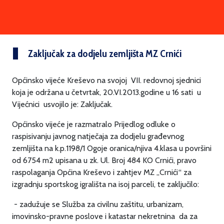
Zaključak za dodjelu zemljišta MZ Crnići
Općinsko vijeće Kreševo na svojoj VII. redovnoj sjednici
koja je održana u četvrtak, 20.VI.2013.godine u 16 sati u
Vijećnici usvojilo je: Zaključak.
Općinsko vijeće je razmatralo Prijedlog odluke o
raspisivanju javnog natječaja za dodjelu građevnog
zemljišta na k.p.1198/1 Ogoje oranica/njiva 4.klasa u površini
od 6754 m2 upisana u zk. Ul. Broj 484 KO Crnići, pravo
raspolaganja Općina Kreševo i zahtjev MZ „Crnići“ za
izgradnju sportskog igrališta na isoj parceli, te zaključilo:
- zadužuje se Služba za civilnu zaštitu, urbanizam,
imovinsko-pravne poslove i katastar nekretnina da za