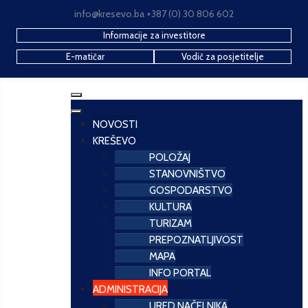
info@kresevo.ba +387 (0) 30 806 602
Informacije za investitore
E-matičar
Vodič za posjetitelje
NOVOSTI
KREŠEVO
POLOŽAJ
STANOVNIŠTVO
GOSPODARSTVO
KULTURA
TURIZAM
PREPOZNATLJIVOST
MAPA
INFO PORTAL
ADMINISTRACIJA
URED NAČELNIKA