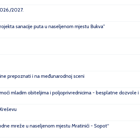
2026./2027.
projekta sanacije puta u naseljenom mjestu Bukva''
e prepoznati i na međunarodnoj sceni
ći mladim obiteljima i poljoprivrednicima - besplatne dozvole i
 Kreševu
ovodne mreže u naseljenom mjestu Mratinići - Sopot“