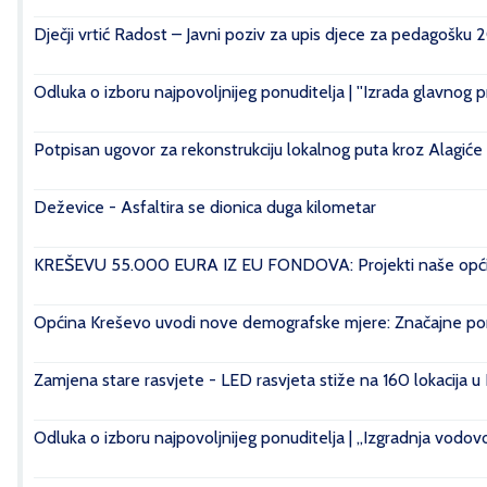
Dječji vrtić Radost – Javni poziv za upis djece za pedagošku 
Odluka o izboru najpovoljnijeg ponuditelja | ''Izrada glavnog 
Potpisan ugovor za rekonstrukciju lokalnog puta kroz Alagiće
Deževice - Asfaltira se dionica duga kilometar
KREŠEVU 55.000 EURA IZ EU FONDOVA: Projekti naše općin
Općina Kreševo uvodi nove demografske mjere: Značajne pomo
Zamjena stare rasvjete - LED rasvjeta stiže na 160 lokacija u
Odluka o izboru najpovoljnijeg ponuditelja | „Izgradnja vod