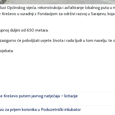
i Općinskog vijeća, rekonstrukcija i asfaltiranje lokalnog puta u nas
 Kreševo u suradnji s Fondacijom za održivi razvoj u Sarajevu, koja
upnoj duljini od 650 metara.
zasigurno će poboljšati uvjete života i rada ljudi u tom naselju, te o
ojekata.
ne Kreševo putem javnog natječaja – licitacije
u za prijem korisnika u Poduzetnički inkubator