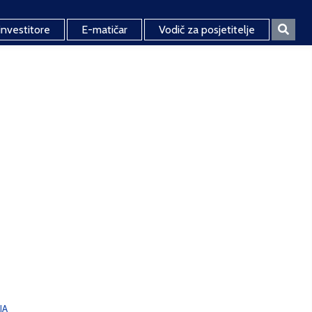
investitore
E-matičar
Vodič za posjetitelje
JA