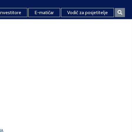
investitore
E-matičar
Vodič za posjetitelje
JA