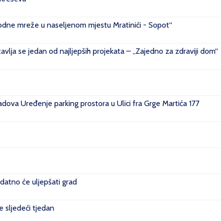
ovodne mreže u naseljenom mjestu Mratinići - Sopot“
vlja se jedan od najljepših projekata – „Zajedno za zdraviji dom“
ova Uređenje parking prostora u Ulici fra Grge Martića 177
datno će uljepšati grad
je sljedeći tjedan