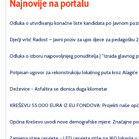
Najnovije na portalu
Odluka o utvrđivanju konačne liste kandidata po Javnom poziv
Dječji vrtić Radost – Javni poziv za upis djece za pedagošku 
Odluka o izboru najpovoljnijeg ponuditelja | ''Izrada glavnog 
Potpisan ugovor za rekonstrukciju lokalnog puta kroz Alagiće
Deževice - Asfaltira se dionica duga kilometar
KREŠEVU 55.000 EURA IZ EU FONDOVA: Projekti naše općin
Općina Kreševo uvodi nove demografske mjere: Značajne pomo
Zamjena stare rasvjete - LED rasvjeta stiže na 160 lokacija u