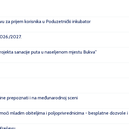
u za prijem korisnika u Poduzetnički inkubator
2026./2027.
projekta sanacije puta u naseljenom mjestu Bukva''
e prepoznati i na međunarodnoj sceni
ći mladim obiteljima i poljoprivrednicima - besplatne dozvole i
 Kreševu