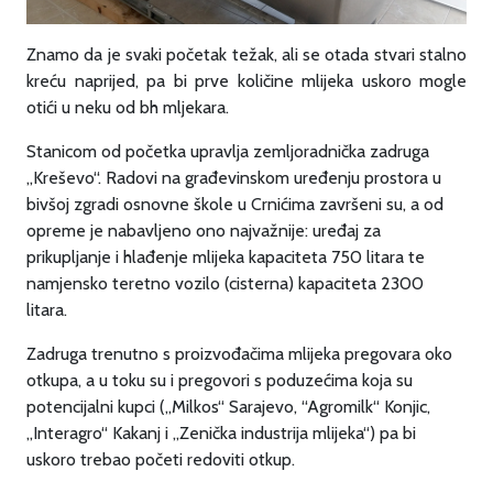
Znamo da je svaki početak težak, ali se otada stvari stalno
kreću naprijed, pa bi prve količine mlijeka uskoro mogle
otići u neku od bh mljekara.
Stanicom od početka upravlja zemljoradnička zadruga
„Kreševo“. Radovi na građevinskom uređenju prostora u
bivšoj zgradi osnovne škole u Crnićima završeni su, a od
opreme je nabavljeno ono najvažnije: uređaj za
prikupljanje i hlađenje mlijeka kapaciteta 750 litara te
namjensko teretno vozilo (cisterna) kapaciteta 2300
litara.
Zadruga trenutno s proizvođačima mlijeka pregovara oko
otkupa, a u toku su i pregovori s poduzećima koja su
potencijalni kupci („Milkos“ Sarajevo, “Agromilk“ Konjic,
„Interagro“ Kakanj i „Zenička industrija mlijeka“) pa bi
uskoro trebao početi redoviti otkup.