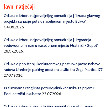
Javni natječaji
Odluka o izboru najpovoljnijeg ponuditelja | ''Izrada glavnog
projekta sanacije puta u naseljenom mjestu Bukva''
04.08.2026.
Odluka o izboru najpovoljnijeg ponuditelja | „Izgradnja
vodovodne mreže u naseljenom mjestu Mratinići - Sopot“
28.07.2026.
Odluka o poništenju konkurentskog postupka javne nabave
radova Uređenje parking prostora u Ulici fra Grge Martića 177
27.07.2026.
Preliminarna rang lista potencijalnih korisnika za prijem u
Poduzetnički inkubator
22.07.2026.
Odluka o izboru najpovoljnijeg ponuditelja u otvorenom