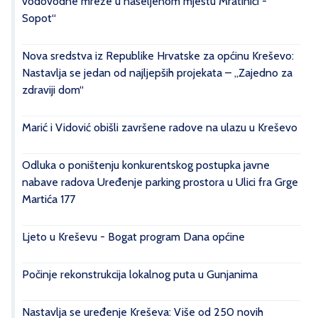
vodovodne mreže u naseljenom mjestu Mratinići -
Sopot“
Nova sredstva iz Republike Hrvatske za općinu Kreševo:
Nastavlja se jedan od najljepših projekata – „Zajedno za
zdraviji dom“
Marić i Vidović obišli završene radove na ulazu u Kreševo
Odluka o poništenju konkurentskog postupka javne
nabave radova Uređenje parking prostora u Ulici fra Grge
Martića 177
Ljeto u Kreševu - Bogat program Dana općine
Počinje rekonstrukcija lokalnog puta u Gunjanima
Nastavlja se uređenje Kreševa: Više od 250 novih