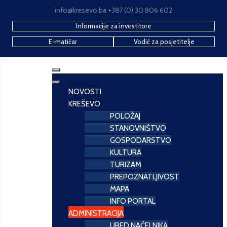
info@kresevo.ba +387 (0) 30 806 602
Informacije za investitore
E-matičar
Vodič za posjetitelje
NOVOSTI
KREŠEVO
POLOŽAJ
STANOVNIŠTVO
GOSPODARSTVO
KULTURA
TURIZAM
PREPOZNATLJIVOST
MAPA
INFO PORTAL
ADMINISTRACIJA
URED NAČELNIKA