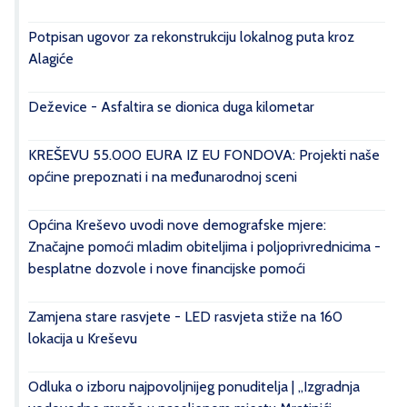
Potpisan ugovor za rekonstrukciju lokalnog puta kroz
Alagiće
Deževice - Asfaltira se dionica duga kilometar
KREŠEVU 55.000 EURA IZ EU FONDOVA: Projekti naše
općine prepoznati i na međunarodnoj sceni
Općina Kreševo uvodi nove demografske mjere:
Značajne pomoći mladim obiteljima i poljoprivrednicima -
besplatne dozvole i nove financijske pomoći
Zamjena stare rasvjete - LED rasvjeta stiže na 160
lokacija u Kreševu
Odluka o izboru najpovoljnijeg ponuditelja | „Izgradnja