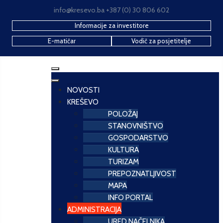
info@kresevo.ba +387 (0) 30 806 602
Informacije za investitore
E-matičar
Vodič za posjetitelje
NOVOSTI
KREŠEVO
POLOŽAJ
STANOVNIŠTVO
GOSPODARSTVO
KULTURA
TURIZAM
PREPOZNATLJIVOST
MAPA
INFO PORTAL
ADMINISTRACIJA
URED NAČELNIKA