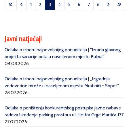
1
2
3
4
5
6
7
8
Stranica 3 od 8
Javni natječaji
Odluka o izboru najpovoljnijeg ponuditelja | ''Izrada glavnog
projekta sanacije puta u naseljenom mjestu Bukva''
04.08.2026.
Odluka o izboru najpovoljnijeg ponuditelja | „Izgradnja
vodovodne mreže u naseljenom mjestu Mratinići - Sopot“
28.07.2026.
Odluka o poništenju konkurentskog postupka javne nabave
radova Uređenje parking prostora u Ulici fra Grge Martića 177
27.07.2026.