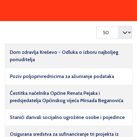
Prikaz #
Naziv
Dom zdravlja Kreševo - Odluka o izboru najboljeg
ponuditelja
Poziv poljoprivrednicima za ažuriranje podataka
Čestitka načelnika Općine Renata Pejaka i
predsjedatelja Općinskog vijeća Mirsada Beganovića
Stanići darivali socijalno ugrožene osobe i pojedince
Osigurana sredstva za sufinanciranje tri projekta iz