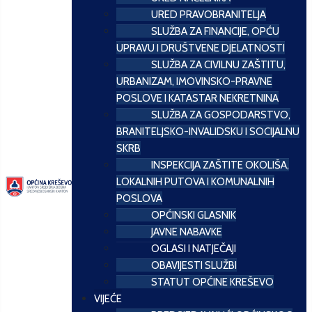
URED PRAVOBRANITELJA
SLUŽBA ZA FINANCIJE, OPĆU
UPRAVU I DRUŠTVENE DJELATNOSTI
SLUŽBA ZA CIVILNU ZAŠTITU,
URBANIZAM, IMOVINSKO-PRAVNE
POSLOVE I KATASTAR NEKRETNINA
SLUŽBA ZA GOSPODARSTVO,
BRANITELJSKO-INVALIDSKU I SOCIJALNU
SKRB
INSPEKCIJA ZAŠTITE OKOLIŠA,
LOKALNIH PUTOVA I KOMUNALNIH
POSLOVA
OPĆINSKI GLASNIK
JAVNE NABAVKE
OGLASI I NATJEČAJI
OBAVIJESTI SLUŽBI
STATUT OPĆINE KREŠEVO
VIJEĆE