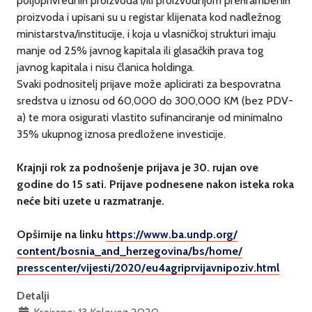
poljoprivrednih proizvoda i/ili proizvodnjom prehrambenih
proizvoda i upisani su u registar klijenata kod nadležnog
ministarstva/institucije, i koja u vlasničkoj strukturi imaju
manje od 25% javnog kapitala ili glasačkih prava tog
javnog kapitala i nisu članica holdinga.
Svaki podnositelj prijave može aplicirati za bespovratna
sredstva u iznosu od 60,000 do 300,000 KM (bez PDV-
a) te mora osigurati vlastito sufinanciranje od minimalno
35% ukupnog iznosa predložene investicije.
Krajnji rok za podnošenje prijava je 30. rujan ove
godine do 15 sati. Prijave podnesene nakon isteka roka
neće biti uzete u razmatranje.
Opširnije na linku
https://www.ba.undp.org/
content/bosnia_and_
herzegovina/bs/home/
presscenter/vijesti/2020/
eu4agriprvijavnipoziv.html
Detalji