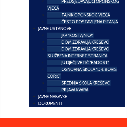
PREDSJEDAVAJUĆI OPĆINSKOG
VIJEĆA
TAJNIK OPĆINSKOG VIJEĆA
ČESTO POSTAVLJENA PITANJA
JAVNE USTANOVE
JKP "KOSTAJNICA"
DOM ZDRAVLJA KREŠEVO
DOM ZDRAVLJA KREŠEVO
SLUŽBENA INTERNET STRANICA
JU DJEČJI VRTIĆ "RADOST"
OSNOVNA ŠKOLA "DR. BORIS
ĆORIĆ"
SREDNJA ŠKOLA KREŠEVO
PRIJAVA KVARA
JAVNE NABAVKE
DOKUMENTI