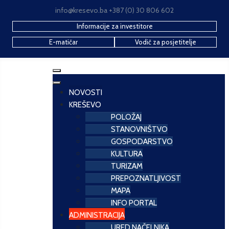
info@kresevo.ba +387 (0) 30 806 602
Informacije za investitore
E-matičar
Vodič za posjetitelje
NOVOSTI
KREŠEVO
POLOŽAJ
STANOVNIŠTVO
GOSPODARSTVO
KULTURA
TURIZAM
PREPOZNATLJIVOST
MAPA
INFO PORTAL
ADMINISTRACIJA
URED NAČELNIKA