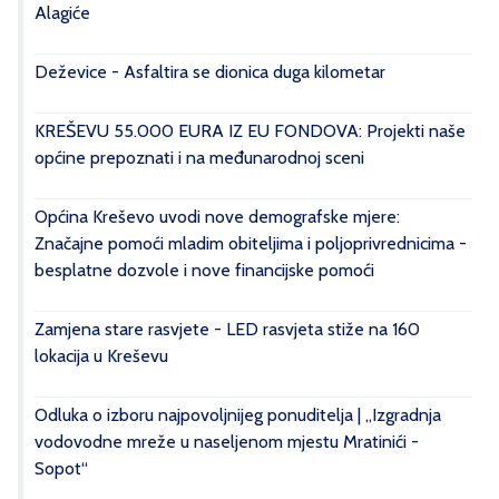
Alagiće
Deževice - Asfaltira se dionica duga kilometar
KREŠEVU 55.000 EURA IZ EU FONDOVA: Projekti naše
općine prepoznati i na međunarodnoj sceni
Općina Kreševo uvodi nove demografske mjere:
Značajne pomoći mladim obiteljima i poljoprivrednicima -
besplatne dozvole i nove financijske pomoći
Zamjena stare rasvjete - LED rasvjeta stiže na 160
lokacija u Kreševu
Odluka o izboru najpovoljnijeg ponuditelja | „Izgradnja
vodovodne mreže u naseljenom mjestu Mratinići -
Sopot“