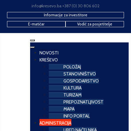
info@kresevo.ba +387 (0) 30 806 602
Informacije za investitore
E-matičar
Vodič za posjetitelje
NOVOSTI
KREŠEVO
POLOŽAJ
STANOVNIŠTVO
GOSPODARSTVO
KULTURA
TURIZAM
PREPOZNATLJIVOST
MAPA
INFO PORTAL
ADMINISTRACIJA
URED NAČELNIKA