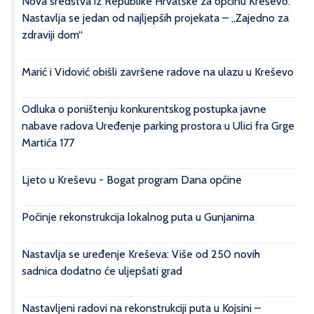
Nova sredstva iz Republike Hrvatske za općinu Kreševo:
Nastavlja se jedan od najljepših projekata – „Zajedno za
zdraviji dom“
Marić i Vidović obišli završene radove na ulazu u Kreševo
Odluka o poništenju konkurentskog postupka javne
nabave radova Uređenje parking prostora u Ulici fra Grge
Martića 177
Ljeto u Kreševu - Bogat program Dana općine
Počinje rekonstrukcija lokalnog puta u Gunjanima
Nastavlja se uređenje Kreševa: Više od 250 novih
sadnica dodatno će uljepšati grad
Nastavljeni radovi na rekonstrukciji puta u Kojsini –