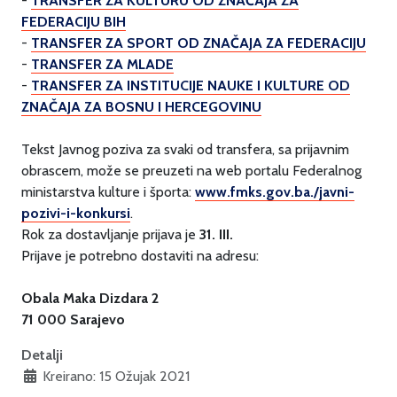
-
TRANSFER ZA KULTURU OD ZNAČAJA ZA
FEDERACIJU BIH
-
TRANSFER ZA SPORT OD ZNAČAJA ZA FEDERACIJU
-
TRANSFER ZA MLADE
-
TRANSFER ZA INSTITUCIJE NAUKE I KULTURE OD
ZNAČAJA ZA BOSNU I HERCEGOVINU
Tekst Javnog poziva za svaki od transfera, sa prijavnim
obrascem, može se preuzeti na web portalu Federalnog
ministarstva kulture i športa:
www.fmks.gov.ba./javni-
pozivi-i-konkursi
.
Rok za dostavljanje prijava je
31. III.
Prijave je potrebno dostaviti na adresu:
Obala Maka Dizdara 2
71 000 Sarajevo
Detalji
Kreirano: 15 Ožujak 2021