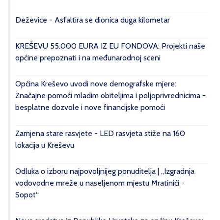
Deževice - Asfaltira se dionica duga kilometar
KREŠEVU 55.000 EURA IZ EU FONDOVA: Projekti naše
općine prepoznati i na međunarodnoj sceni
Općina Kreševo uvodi nove demografske mjere:
Značajne pomoći mladim obiteljima i poljoprivrednicima -
besplatne dozvole i nove financijske pomoći
Zamjena stare rasvjete - LED rasvjeta stiže na 160
lokacija u Kreševu
Odluka o izboru najpovoljnijeg ponuditelja | „Izgradnja
vodovodne mreže u naseljenom mjestu Mratinići -
Sopot“