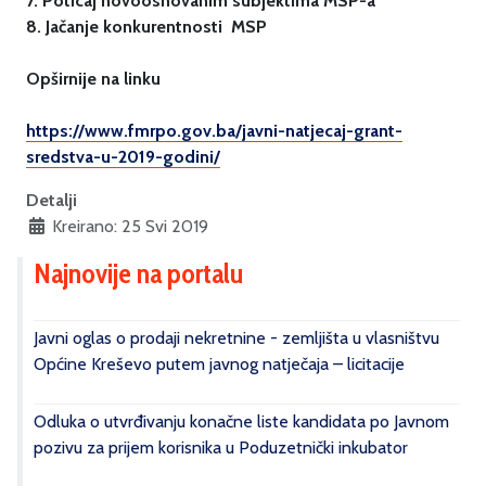
7. Poticaj novoosnovanim subjektima MSP-a
8. Jačanje konkurentnosti MSP
Opširnije na linku
https://www.fmrpo.gov.ba/
javni-natjecaj-grant-
sredstva-
u-2019-godini/
Detalji
Kreirano: 25 Svi 2019
Najnovije na portalu
Javni oglas o prodaji nekretnine - zemljišta u vlasništvu
Općine Kreševo putem javnog natječaja – licitacije
Odluka o utvrđivanju konačne liste kandidata po Javnom
pozivu za prijem korisnika u Poduzetnički inkubator