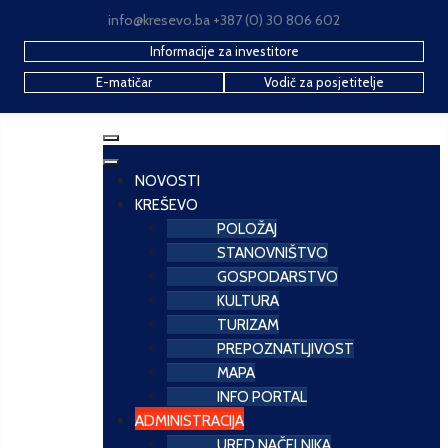
info@kresevo.ba +387 (0) 30 806 602
Informacije za investitore
E-matičar
Vodič za posjetitelje
NOVOSTI
KREŠEVO
POLOŽAJ
STANOVNIŠTVO
GOSPODARSTVO
KULTURA
TURIZAM
PREPOZNATLJIVOST
MAPA
INFO PORTAL
ADMINISTRACIJA
URED NAČELNIKA