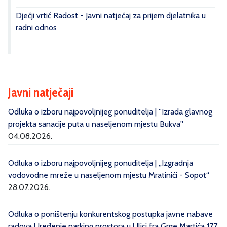
Dječji vrtić Radost - Javni natječaj za prijem djelatnika u
radni odnos
Javni natječaji
Odluka o izboru najpovoljnijeg ponuditelja | ''Izrada glavnog
projekta sanacije puta u naseljenom mjestu Bukva''
04.08.2026.
Odluka o izboru najpovoljnijeg ponuditelja | „Izgradnja
vodovodne mreže u naseljenom mjestu Mratinići - Sopot“
28.07.2026.
Odluka o poništenju konkurentskog postupka javne nabave
radova Uređenje parking prostora u Ulici fra Grge Martića 177