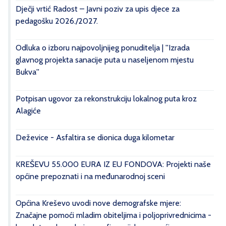
Dječji vrtić Radost – Javni poziv za upis djece za
pedagošku 2026./2027.
Odluka o izboru najpovoljnijeg ponuditelja | ''Izrada
glavnog projekta sanacije puta u naseljenom mjestu
Bukva''
Potpisan ugovor za rekonstrukciju lokalnog puta kroz
Alagiće
Deževice - Asfaltira se dionica duga kilometar
KREŠEVU 55.000 EURA IZ EU FONDOVA: Projekti naše
općine prepoznati i na međunarodnoj sceni
Općina Kreševo uvodi nove demografske mjere:
Značajne pomoći mladim obiteljima i poljoprivrednicima -