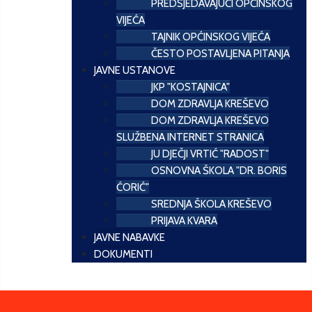
PREDSJEDAVAJUĆI OPĆINSKOG
VIJEĆA
TAJNIK OPĆINSKOG VIJEĆA
ČESTO POSTAVLJENA PITANJA
JAVNE USTANOVE
JKP "KOSTAJNICA"
DOM ZDRAVLJA KREŠEVO
DOM ZDRAVLJA KREŠEVO
SLUŽBENA INTERNET STRANICA
JU DJEČJI VRTIĆ "RADOST"
OSNOVNA ŠKOLA "DR. BORIS
ĆORIĆ"
SREDNJA ŠKOLA KREŠEVO
PRIJAVA KVARA
JAVNE NABAVKE
DOKUMENTI