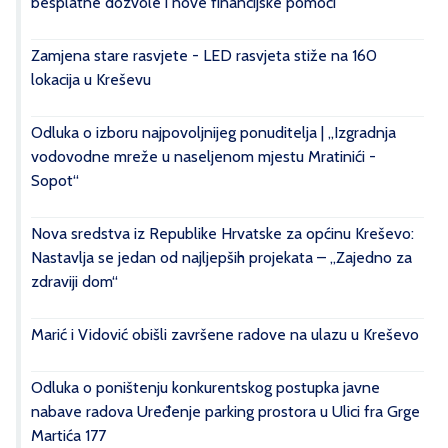
besplatne dozvole i nove financijske pomoći
Zamjena stare rasvjete - LED rasvjeta stiže na 160
lokacija u Kreševu
Odluka o izboru najpovoljnijeg ponuditelja | „Izgradnja
vodovodne mreže u naseljenom mjestu Mratinići -
Sopot“
Nova sredstva iz Republike Hrvatske za općinu Kreševo:
Nastavlja se jedan od najljepših projekata – „Zajedno za
zdraviji dom“
Marić i Vidović obišli završene radove na ulazu u Kreševo
Odluka o poništenju konkurentskog postupka javne
nabave radova Uređenje parking prostora u Ulici fra Grge
Martića 177