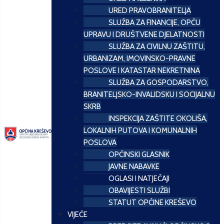
URED PRAVOBRANITELJA
SLUŽBA ZA FINANCIJE, OPĆU
UPRAVU I DRUŠTVENE DJELATNOSTI
SLUŽBA ZA CIVILNU ZAŠTITU,
URBANIZAM, IMOVINSKO-PRAVNE
POSLOVE I KATASTAR NEKRETNINA
SLUŽBA ZA GOSPODARSTVO,
BRANITELJSKO-INVALIDSKU I SOCIJALNU
SKRB
INSPEKCIJA ZAŠTITE OKOLIŠA,
LOKALNIH PUTOVA I KOMUNALNIH
POSLOVA
OPĆINSKI GLASNIK
JAVNE NABAVKE
OGLASI I NATJEČAJI
OBAVIJESTI SLUŽBI
STATUT OPĆINE KREŠEVO
VIJEĆE