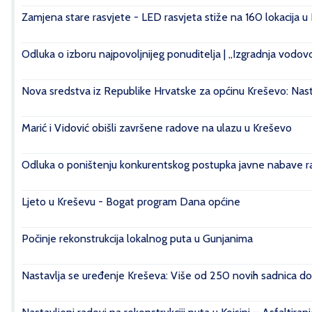
Zamjena stare rasvjete - LED rasvjeta stiže na 160 lokacija u
Odluka o izboru najpovoljnijeg ponuditelja | „Izgradnja vod
Nova sredstva iz Republike Hrvatske za općinu Kreševo: Nasta
Marić i Vidović obišli završene radove na ulazu u Kreševo
Odluka o poništenju konkurentskog postupka javne nabave rad
Ljeto u Kreševu - Bogat program Dana općine
Počinje rekonstrukcija lokalnog puta u Gunjanima
Nastavlja se uređenje Kreševa: Više od 250 novih sadnica do