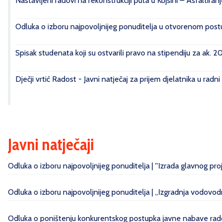
Nastavljeni radovi na rekonstrukciji puta u Kojsini – Asfaltiran
Odluka o izboru najpovoljnijeg ponuditelja u otvorenom postu
Spisak studenata koji su ostvarili pravo na stipendiju za ak. 
Dječji vrtić Radost - Javni natječaj za prijem djelatnika u radn
Javni natječaji
Odluka o izboru najpovoljnijeg ponuditelja | ''Izrada glavnog pr
Odluka o izboru najpovoljnijeg ponuditelja | „Izgradnja vodovo
Odluka o poništenju konkurentskog postupka javne nabave radov