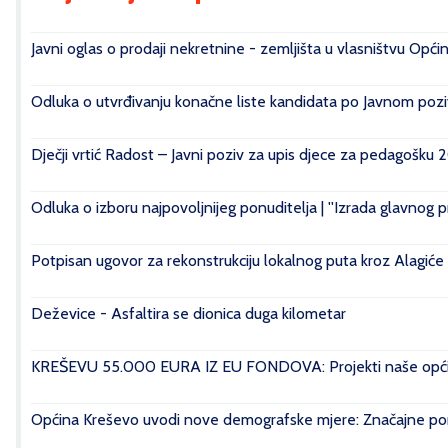
Javni oglas o prodaji nekretnine - zemljišta u vlasništvu Opći
Odluka o utvrđivanju konačne liste kandidata po Javnom poziv
Dječji vrtić Radost – Javni poziv za upis djece za pedagošku 
Odluka o izboru najpovoljnijeg ponuditelja | ''Izrada glavnog 
Potpisan ugovor za rekonstrukciju lokalnog puta kroz Alagiće
Deževice - Asfaltira se dionica duga kilometar
KREŠEVU 55.000 EURA IZ EU FONDOVA: Projekti naše općin
Općina Kreševo uvodi nove demografske mjere: Značajne pomo