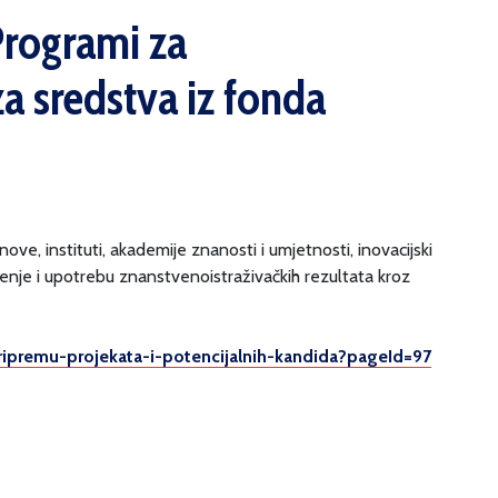
„Programi za
a sredstva iz fonda
e, instituti, akademije znanosti i umjetnosti, inovacijski
širenje i upotrebu znanstvenoistraživačkih rezultata kroz
ripremu-projekata-i-
potencijalnih-kandida?pageId=
97