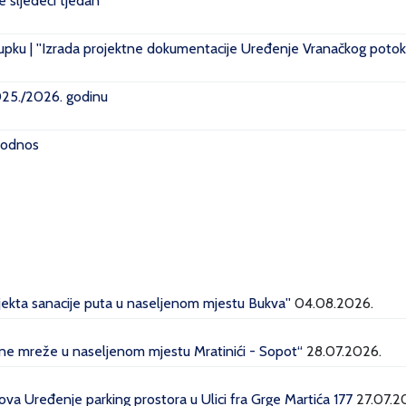
je sljedeći tjedan
pku | ''Izrada projektne dokumentacije Uređenje Vranačkog potoka
2025./2026. godinu
i odnos
ojekta sanacije puta u naseljenom mjestu Bukva''
04.08.2026.
dne mreže u naseljenom mjestu Mratinići - Sopot“
28.07.2026.
a Uređenje parking prostora u Ulici fra Grge Martića 177
27.07.2