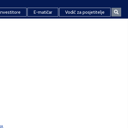
investitore
E-matičar
Vodič za posjetitelje
JA