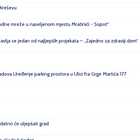
 Kreševu
ovodne mreže u naseljenom mjestu Mratinići - Sopot“
vlja se jedan od najljepših projekata – „Zajedno za zdraviji dom“
ova Uređenje parking prostora u Ulici fra Grge Martića 177
datno će uljepšati grad