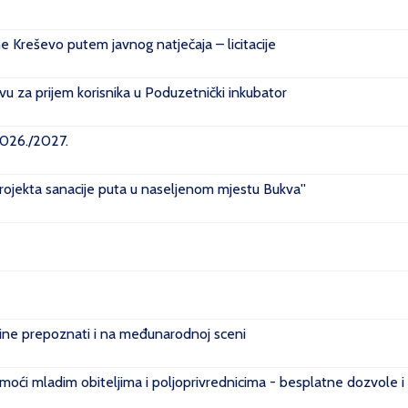
ne Kreševo putem javnog natječaja – licitacije
u za prijem korisnika u Poduzetnički inkubator
2026./2027.
projekta sanacije puta u naseljenom mjestu Bukva''
e prepoznati i na međunarodnoj sceni
ći mladim obiteljima i poljoprivrednicima - besplatne dozvole i