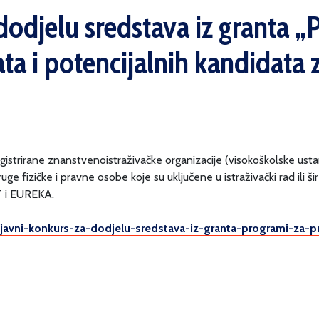
 dodjelu sredstava iz granta 
ta i potencijalnih kandidata z
trirane znanstvenoistraživačke organizacije (visokoškolske ustanov
uge fizičke i pravne osobe koje su uključene u istraživački rad ili 
T i EUREKA.
javni-
konkurs-za-dodjelu-sredstava-
iz-granta-programi-za-
p