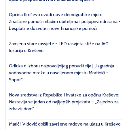
Općina Kreševo uvodi nove demografske mjere:
Značajne pomoći mladim obiteljima i poljoprivrednicima -
besplatne dozvole i nove financijske pomoći
Zamjena stare rasvjete - LED rasvjeta stiže na 160
lokacija u Kreševu
Odluka o izboru najpovoljnijeg ponuditelja | „Izgradnja
vodovodne mreže u naseljenom mjestu Mratinići -
Sopot“
Nova sredstva iz Republike Hrvatske za općinu Kreševo:
Nastavlja se jedan od najljepših projekata – „Zajedno za
zdraviji dom“
Marić i Vidović obišli završene radove na ulazu u Kreševo