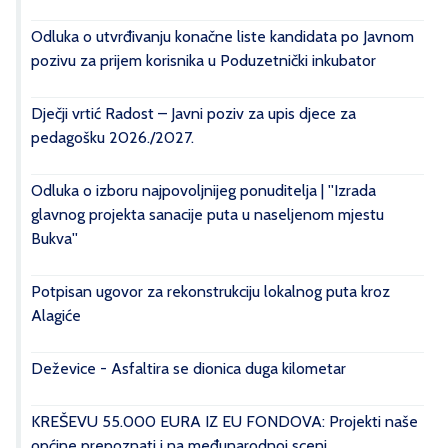
Odluka o utvrđivanju konačne liste kandidata po Javnom
pozivu za prijem korisnika u Poduzetnički inkubator
Dječji vrtić Radost – Javni poziv za upis djece za
pedagošku 2026./2027.
Odluka o izboru najpovoljnijeg ponuditelja | ''Izrada
glavnog projekta sanacije puta u naseljenom mjestu
Bukva''
Potpisan ugovor za rekonstrukciju lokalnog puta kroz
Alagiće
Deževice - Asfaltira se dionica duga kilometar
KREŠEVU 55.000 EURA IZ EU FONDOVA: Projekti naše
općine prepoznati i na međunarodnoj sceni