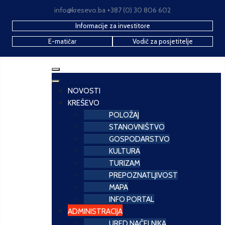
info@kresevo.ba +387 (0) 30 806 602
Informacije za investitore
E-matičar
Vodič za posjetitelje
NOVOSTI
KREŠEVO
POLOŽAJ
STANOVNIŠTVO
GOSPODARSTVO
KULTURA
TURIZAM
PREPOZNATLJIVOST
MAPA
INFO PORTAL
ADMINISTRACIJA
URED NAČELNIKA