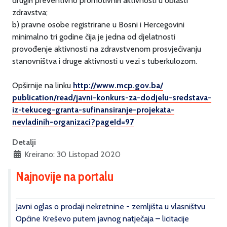
drugih preventivno promotivnih aktivnosti u oblasti
zdravstva;
b) pravne osobe registrirane u Bosni i Hercegovini
minimalno tri godine čija je jedna od djelatnosti
provođenje aktivnosti na zdravstvenom prosvjećivanju
stanovništva i druge aktivnosti u vezi s tuberkulozom.
Opširnije na linku
http://www.mcp.gov.ba/
publication/read/javni-
konkurs-za-dodjelu-sredstava-
iz-tekuceg-granta-
sufinansiranje-projekata-
nevladinih-organizaci?pageId=
97
Detalji
Kreirano: 30 Listopad 2020
Najnovije na portalu
Javni oglas o prodaji nekretnine - zemljišta u vlasništvu
Općine Kreševo putem javnog natječaja – licitacije