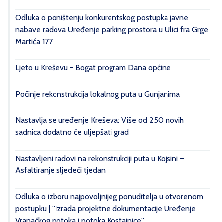
Odluka o poništenju konkurentskog postupka javne
nabave radova Uređenje parking prostora u Ulici fra Grge
Martića 177
Ljeto u Kreševu - Bogat program Dana općine
Počinje rekonstrukcija lokalnog puta u Gunjanima
Nastavlja se uređenje Kreševa: Više od 250 novih
sadnica dodatno će uljepšati grad
Nastavljeni radovi na rekonstrukciji puta u Kojsini –
Asfaltiranje sljedeći tjedan
Odluka o izboru najpovoljnijeg ponuditelja u otvorenom
postupku | ''Izrada projektne dokumentacije Uređenje
Vranačkog potoka i potoka Kostajnice''