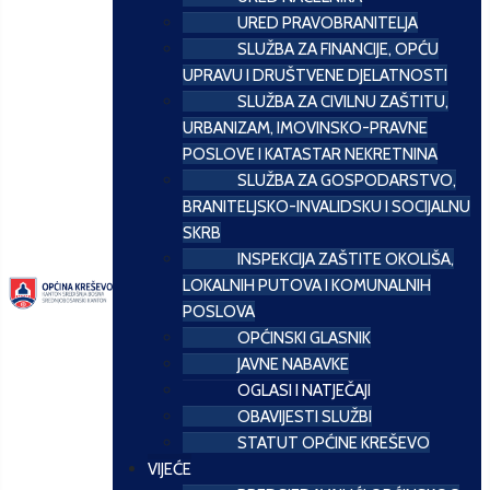
URED PRAVOBRANITELJA
SLUŽBA ZA FINANCIJE, OPĆU
UPRAVU I DRUŠTVENE DJELATNOSTI
SLUŽBA ZA CIVILNU ZAŠTITU,
URBANIZAM, IMOVINSKO-PRAVNE
POSLOVE I KATASTAR NEKRETNINA
SLUŽBA ZA GOSPODARSTVO,
BRANITELJSKO-INVALIDSKU I SOCIJALNU
SKRB
INSPEKCIJA ZAŠTITE OKOLIŠA,
LOKALNIH PUTOVA I KOMUNALNIH
POSLOVA
OPĆINSKI GLASNIK
JAVNE NABAVKE
OGLASI I NATJEČAJI
OBAVIJESTI SLUŽBI
STATUT OPĆINE KREŠEVO
VIJEĆE