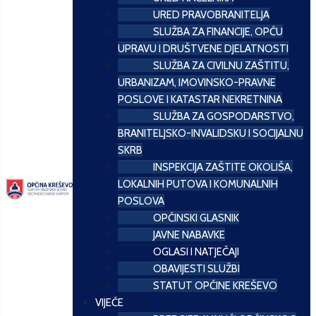
URED PRAVOBRANITELJA
SLUŽBA ZA FINANCIJE, OPĆU
UPRAVU I DRUŠTVENE DJELATNOSTI
SLUŽBA ZA CIVILNU ZAŠTITU,
URBANIZAM, IMOVINSKO-PRAVNE
POSLOVE I KATASTAR NEKRETNINA
SLUŽBA ZA GOSPODARSTVO,
BRANITELJSKO-INVALIDSKU I SOCIJALNU
SKRB
INSPEKCIJA ZAŠTITE OKOLIŠA,
LOKALNIH PUTOVA I KOMUNALNIH
POSLOVA
OPĆINSKI GLASNIK
JAVNE NABAVKE
OGLASI I NATJEČAJI
OBAVIJESTI SLUŽBI
STATUT OPĆINE KREŠEVO
VIJEĆE