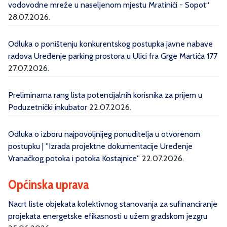
vodovodne mreže u naseljenom mjestu Mratinići - Sopot“
28.07.2026.
Odluka o poništenju konkurentskog postupka javne nabave
radova Uređenje parking prostora u Ulici fra Grge Martića 177
27.07.2026.
Preliminarna rang lista potencijalnih korisnika za prijem u
Poduzetnički inkubator
22.07.2026.
Odluka o izboru najpovoljnijeg ponuditelja u otvorenom
postupku | ''Izrada projektne dokumentacije Uređenje
Vranačkog potoka i potoka Kostajnice''
22.07.2026.
Općinska uprava
Nacrt liste objekata kolektivnog stanovanja za sufinanciranje
projekata energetske efikasnosti u užem gradskom jezgru