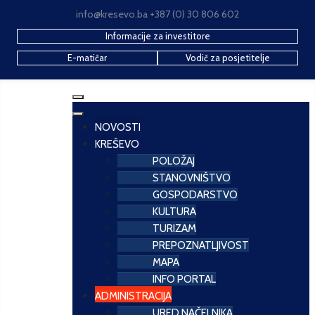
info@kresevo.ba +387 (0) 30 806 602
Informacije za investitore
E-matičar
Vodič za posjetitelje
NOVOSTI
KREŠEVO
POLOŽAJ
STANOVNIŠTVO
GOSPODARSTVO
KULTURA
TURIZAM
PREPOZNATLJIVOST
MAPA
INFO PORTAL
ADMINISTRACIJA
URED NAČELNIKA