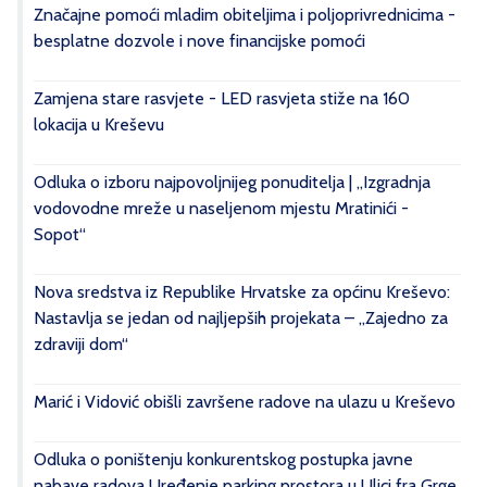
Značajne pomoći mladim obiteljima i poljoprivrednicima -
besplatne dozvole i nove financijske pomoći
Zamjena stare rasvjete - LED rasvjeta stiže na 160
lokacija u Kreševu
Odluka o izboru najpovoljnijeg ponuditelja | „Izgradnja
vodovodne mreže u naseljenom mjestu Mratinići -
Sopot“
Nova sredstva iz Republike Hrvatske za općinu Kreševo:
Nastavlja se jedan od najljepših projekata – „Zajedno za
zdraviji dom“
Marić i Vidović obišli završene radove na ulazu u Kreševo
Odluka o poništenju konkurentskog postupka javne
nabave radova Uređenje parking prostora u Ulici fra Grge