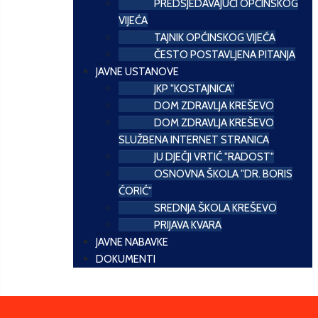
PREDSJEDAVAJUĆI OPĆINSKOG
VIJEĆA
TAJNIK OPĆINSKOG VIJEĆA
ČESTO POSTAVLJENA PITANJA
JAVNE USTANOVE
JKP "KOSTAJNICA"
DOM ZDRAVLJA KREŠEVO
DOM ZDRAVLJA KREŠEVO
SLUŽBENA INTERNET STRANICA
JU DJEČJI VRTIĆ "RADOST"
OSNOVNA ŠKOLA "DR. BORIS
ĆORIĆ"
SREDNJA ŠKOLA KREŠEVO
PRIJAVA KVARA
JAVNE NABAVKE
DOKUMENTI