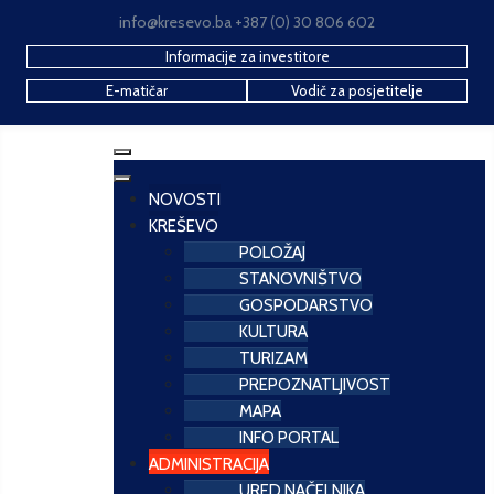
info@kresevo.ba +387 (0) 30 806 602
Informacije za investitore
E-matičar
Vodič za posjetitelje
NOVOSTI
KREŠEVO
POLOŽAJ
STANOVNIŠTVO
GOSPODARSTVO
KULTURA
TURIZAM
PREPOZNATLJIVOST
MAPA
INFO PORTAL
ADMINISTRACIJA
URED NAČELNIKA