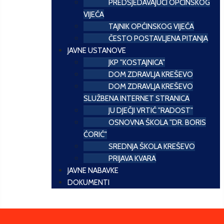
PREDSJEDAVAJUĆI OPĆINSKOG
VIJEĆA
TAJNIK OPĆINSKOG VIJEĆA
ČESTO POSTAVLJENA PITANJA
JAVNE USTANOVE
JKP "KOSTAJNICA"
DOM ZDRAVLJA KREŠEVO
DOM ZDRAVLJA KREŠEVO
SLUŽBENA INTERNET STRANICA
JU DJEČJI VRTIĆ "RADOST"
OSNOVNA ŠKOLA "DR. BORIS
ĆORIĆ"
SREDNJA ŠKOLA KREŠEVO
PRIJAVA KVARA
JAVNE NABAVKE
DOKUMENTI