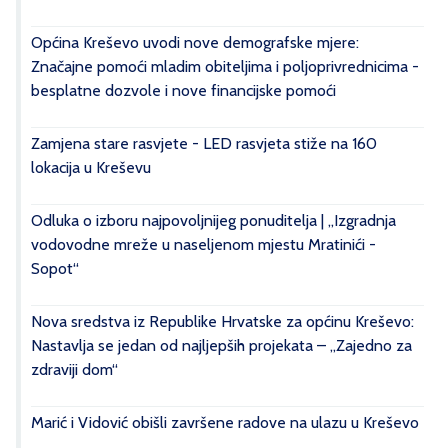
Općina Kreševo uvodi nove demografske mjere:
Značajne pomoći mladim obiteljima i poljoprivrednicima -
besplatne dozvole i nove financijske pomoći
Zamjena stare rasvjete - LED rasvjeta stiže na 160
lokacija u Kreševu
Odluka o izboru najpovoljnijeg ponuditelja | „Izgradnja
vodovodne mreže u naseljenom mjestu Mratinići -
Sopot“
Nova sredstva iz Republike Hrvatske za općinu Kreševo:
Nastavlja se jedan od najljepših projekata – „Zajedno za
zdraviji dom“
Marić i Vidović obišli završene radove na ulazu u Kreševo