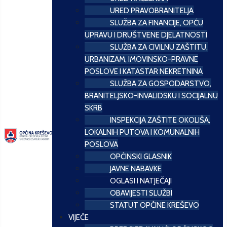
URED PRAVOBRANITELJA
SLUŽBA ZA FINANCIJE, OPĆU
UPRAVU I DRUŠTVENE DJELATNOSTI
SLUŽBA ZA CIVILNU ZAŠTITU,
URBANIZAM, IMOVINSKO-PRAVNE
POSLOVE I KATASTAR NEKRETNINA
SLUŽBA ZA GOSPODARSTVO,
BRANITELJSKO-INVALIDSKU I SOCIJALNU
SKRB
INSPEKCIJA ZAŠTITE OKOLIŠA,
LOKALNIH PUTOVA I KOMUNALNIH
POSLOVA
OPĆINSKI GLASNIK
JAVNE NABAVKE
OGLASI I NATJEČAJI
OBAVIJESTI SLUŽBI
STATUT OPĆINE KREŠEVO
VIJEĆE