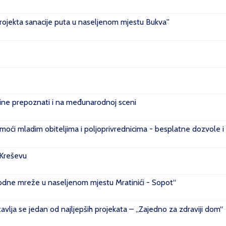
projekta sanacije puta u naseljenom mjestu Bukva''
e prepoznati i na međunarodnoj sceni
ći mladim obiteljima i poljoprivrednicima - besplatne dozvole i
 Kreševu
ovodne mreže u naseljenom mjestu Mratinići - Sopot“
vlja se jedan od najljepših projekata – „Zajedno za zdraviji dom“