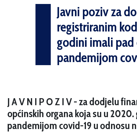
Javni poziv za d
registriranim ko
godini imali pad
pandemijom covi
J A V N I P O Z I V - za dodjelu fi
općinskih organa koja su u 2020.
pandemijom covid-19 u odnosu na