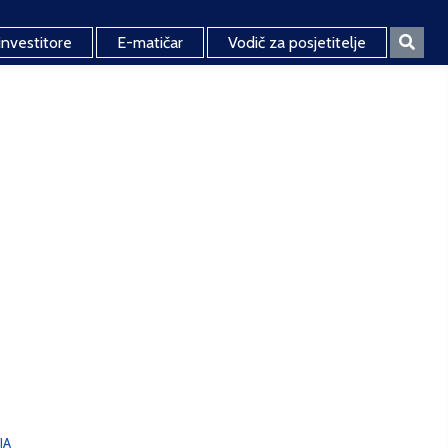
investitore
E-matičar
Vodič za posjetitelje
JA