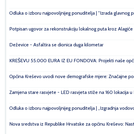
Odluka o izboru najpovoljnijeg ponuditelja | ''Izrada glavnog 
Potpisan ugovor za rekonstrukciju lokalnog puta kroz Alagiće
Deževice - Asfaltira se dionica duga kilometar
KREŠEVU 55.000 EURA IZ EU FONDOVA: Projekti naše općin
Općina Kreševo uvodi nove demografske mjere: Značajne pomo
Zamjena stare rasvjete - LED rasvjeta stiže na 160 lokacija u
Odluka o izboru najpovoljnijeg ponuditelja | „Izgradnja vod
Nova sredstva iz Republike Hrvatske za općinu Kreševo: Nasta