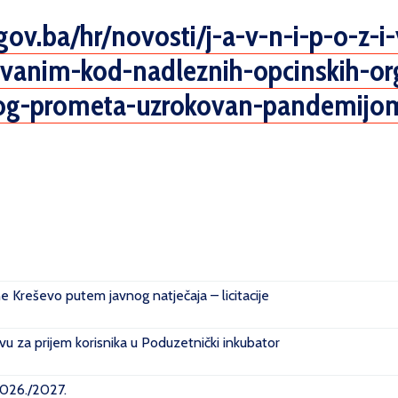
gov.ba/hr/
novosti/j-a-v-n-i-p-o-z-i-
ovanim-kod-nadleznih-
opcinskih-or
og-prometa-
uzrokovan-pandemijom
ne Kreševo putem javnog natječaja – licitacije
u za prijem korisnika u Poduzetnički inkubator
2026./2027.