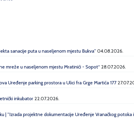
ojekta sanacije puta u naseljenom mjestu Bukva''
04.08.2026.
dne mreže u naseljenom mjestu Mratinići - Sopot“
28.07.2026.
a Uređenje parking prostora u Ulici fra Grge Martića 177
27.07.2
etnički inkubator
22.07.2026.
u | ''Izrada projektne dokumentacije Uređenje Vranačkog potoka i 