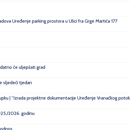
ova Uređenje parking prostora u Ulici fra Grge Martića 177
datno će uljepšati grad
je sljedeći tjedan
pku | ''Izrada projektne dokumentacije Uređenje Vranačkog potoka
2025./2026. godinu
i odnos