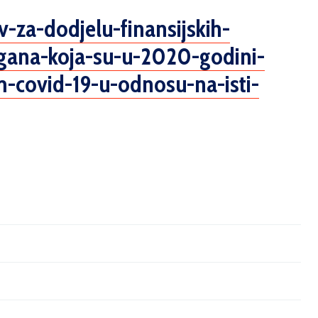
v-
za-dodjelu-finansijskih-
gana-koja-su-u-
2020-godini-
-covid-19-
u-odnosu-na-isti-