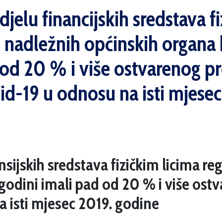
odjelu financijskih sredstava
d nadležnih općinskih organa 
 od 20 % i više ostvarenog 
d-19 u odnosu na isti mjesec
nansijskih sredstava fizičkim licima 
 godini imali pad od 20 % i više os
 isti mjesec 2019. godine