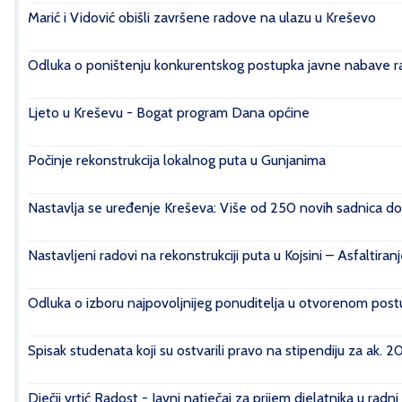
Marić i Vidović obišli završene radove na ulazu u Kreševo
Odluka o poništenju konkurentskog postupka javne nabave rad
Ljeto u Kreševu - Bogat program Dana općine
Počinje rekonstrukcija lokalnog puta u Gunjanima
Nastavlja se uređenje Kreševa: Više od 250 novih sadnica do
Nastavljeni radovi na rekonstrukciji puta u Kojsini – Asfaltiran
Odluka o izboru najpovoljnijeg ponuditelja u otvorenom postu
Spisak studenata koji su ostvarili pravo na stipendiju za ak. 
Dječji vrtić Radost - Javni natječaj za prijem djelatnika u radn