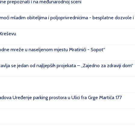
e prepoznati i na međunarodnoj sceni
ći mladim obiteljima i poljoprivrednicima - besplatne dozvole i
 Kreševu
ovodne mreže u naseljenom mjestu Mratinići - Sopot“
vlja se jedan od najljepših projekata – „Zajedno za zdraviji dom“
ova Uređenje parking prostora u Ulici fra Grge Martića 177