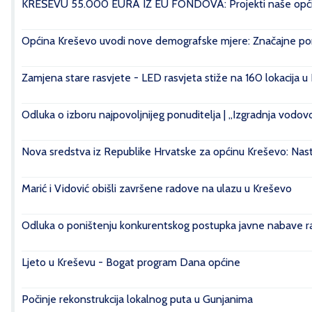
KREŠEVU 55.000 EURA IZ EU FONDOVA: Projekti naše općin
Općina Kreševo uvodi nove demografske mjere: Značajne pomo
Zamjena stare rasvjete - LED rasvjeta stiže na 160 lokacija u
Odluka o izboru najpovoljnijeg ponuditelja | „Izgradnja vod
Nova sredstva iz Republike Hrvatske za općinu Kreševo: Nasta
Marić i Vidović obišli završene radove na ulazu u Kreševo
Odluka o poništenju konkurentskog postupka javne nabave rad
Ljeto u Kreševu - Bogat program Dana općine
Počinje rekonstrukcija lokalnog puta u Gunjanima