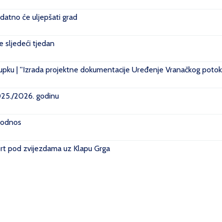
datno će uljepšati grad
je sljedeći tjedan
pku | ''Izrada projektne dokumentacije Uređenje Vranačkog potoka
2025./2026. godinu
i odnos
rt pod zvijezdama uz Klapu Grga