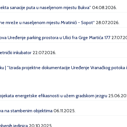
ojekta sanacije puta u naseljenom mjestu Bukva''
04.08.2026.
dne mreže u naseljenom mjestu Mratinići - Sopot“
28.07.2026.
a Uređenje parking prostora u Ulici fra Grge Martića 177
27.07.2
etnički inkubator
22.07.2026.
u | ''Izrada projektne dokumentacije Uređenje Vranačkog potoka i 
projekata energetske efikasnosti u užem gradskom jezgru
25.06.20
lava na stambenim objektima
06.11.2025.
mbenih jedinica
20.10.2025.