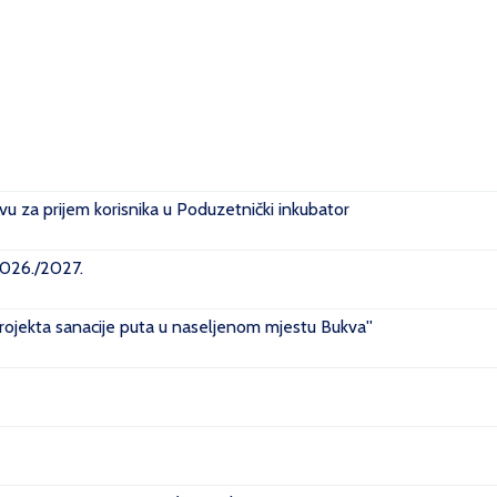
u za prijem korisnika u Poduzetnički inkubator
2026./2027.
projekta sanacije puta u naseljenom mjestu Bukva''