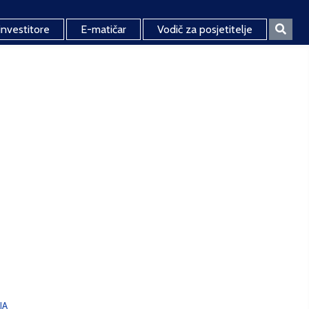
investitore
E-matičar
Vodič za posjetitelje
JA