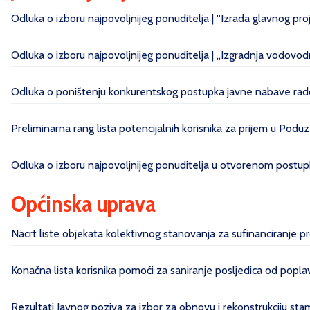
Odluka o izboru najpovoljnijeg ponuditelja | ''Izrada glavnog pr
Odluka o izboru najpovoljnijeg ponuditelja | „Izgradnja vodovo
Odluka o poništenju konkurentskog postupka javne nabave radov
Preliminarna rang lista potencijalnih korisnika za prijem u Poduz
Odluka o izboru najpovoljnijeg ponuditelja u otvorenom postupk
Općinska uprava
Nacrt liste objekata kolektivnog stanovanja za sufinanciranje 
Konačna lista korisnika pomoći za saniranje posljedica od pop
Rezultati Javnog poziva za izbor za obnovu i rekonstrukciju sta