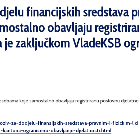
djelu financijskih sredstava p
ostalno obavljaju registrir
a je zaključkom VladeKSB og
im osobama koje samostalno obavljaju registriranu poslovnu djelat
poziv-za-dodjelu-finansijskih-sredstava-pravnim-i-fizickim-l
-kantona-ograniceno-obavljanje-djelatnosti.html