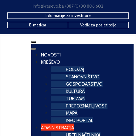
info@kresevo.ba +387 (0) 30 806 602
Informacije za investitore
E-matičar
Vodič za posjetitelje
NOVOSTI
KREŠEVO
POLOŽAJ
STANOVNIŠTVO
GOSPODARSTVO
KULTURA
TURIZAM
PREPOZNATLJIVOST
MAPA
INFO PORTAL
ADMINISTRACIJA
URED NAČELNIKA