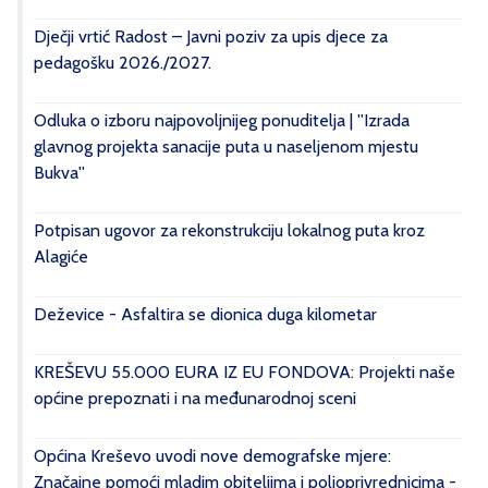
Dječji vrtić Radost – Javni poziv za upis djece za
pedagošku 2026./2027.
Odluka o izboru najpovoljnijeg ponuditelja | ''Izrada
glavnog projekta sanacije puta u naseljenom mjestu
Bukva''
Potpisan ugovor za rekonstrukciju lokalnog puta kroz
Alagiće
Deževice - Asfaltira se dionica duga kilometar
KREŠEVU 55.000 EURA IZ EU FONDOVA: Projekti naše
općine prepoznati i na međunarodnoj sceni
Općina Kreševo uvodi nove demografske mjere:
Značajne pomoći mladim obiteljima i poljoprivrednicima -