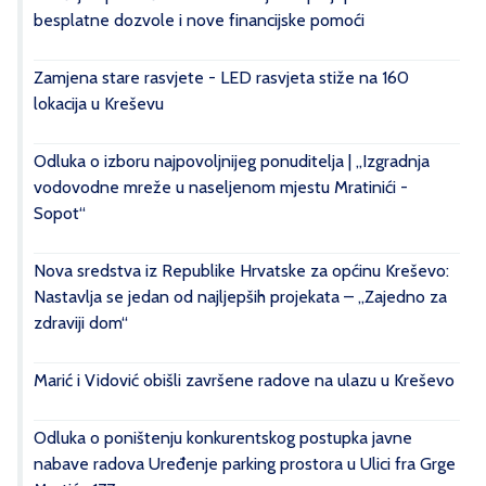
besplatne dozvole i nove financijske pomoći
Zamjena stare rasvjete - LED rasvjeta stiže na 160
lokacija u Kreševu
Odluka o izboru najpovoljnijeg ponuditelja | „Izgradnja
vodovodne mreže u naseljenom mjestu Mratinići -
Sopot“
Nova sredstva iz Republike Hrvatske za općinu Kreševo:
Nastavlja se jedan od najljepših projekata – „Zajedno za
zdraviji dom“
Marić i Vidović obišli završene radove na ulazu u Kreševo
Odluka o poništenju konkurentskog postupka javne
nabave radova Uređenje parking prostora u Ulici fra Grge