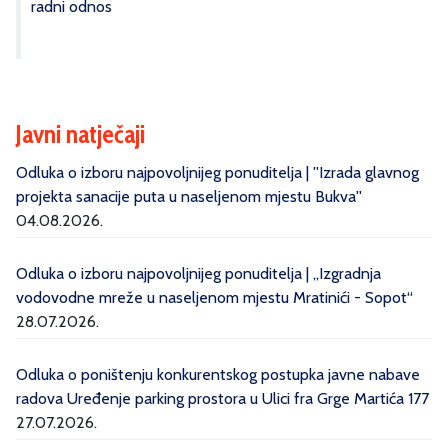
radni odnos
Javni natječaji
Odluka o izboru najpovoljnijeg ponuditelja | ''Izrada glavnog
projekta sanacije puta u naseljenom mjestu Bukva''
04.08.2026.
Odluka o izboru najpovoljnijeg ponuditelja | „Izgradnja
vodovodne mreže u naseljenom mjestu Mratinići - Sopot“
28.07.2026.
Odluka o poništenju konkurentskog postupka javne nabave
radova Uređenje parking prostora u Ulici fra Grge Martića 177
27.07.2026.