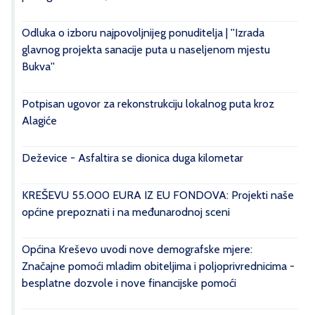
Odluka o izboru najpovoljnijeg ponuditelja | ''Izrada
glavnog projekta sanacije puta u naseljenom mjestu
Bukva''
Potpisan ugovor za rekonstrukciju lokalnog puta kroz
Alagiće
Deževice - Asfaltira se dionica duga kilometar
KREŠEVU 55.000 EURA IZ EU FONDOVA: Projekti naše
općine prepoznati i na međunarodnoj sceni
Općina Kreševo uvodi nove demografske mjere:
Značajne pomoći mladim obiteljima i poljoprivrednicima -
besplatne dozvole i nove financijske pomoći