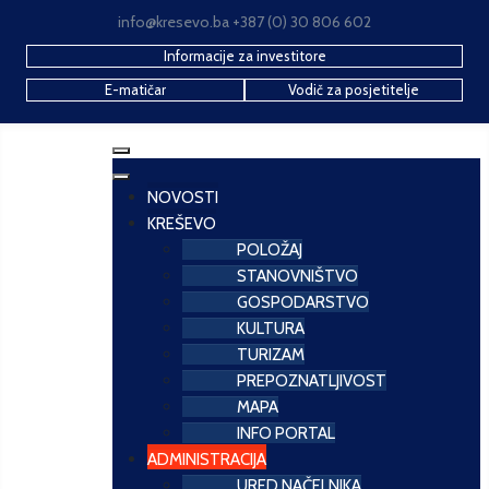
info@kresevo.ba +387 (0) 30 806 602
Informacije za investitore
E-matičar
Vodič za posjetitelje
NOVOSTI
KREŠEVO
POLOŽAJ
STANOVNIŠTVO
GOSPODARSTVO
KULTURA
TURIZAM
PREPOZNATLJIVOST
MAPA
INFO PORTAL
ADMINISTRACIJA
URED NAČELNIKA