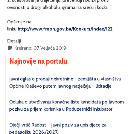
2. učestvovanje u liječenju, prevenciji i borbi protiv
ovisnosti o drogi, alkoholu, igrama na sreću i kocki.
Opširnije na
linku
http://www.fmon.gov.ba/Konkurs/Index/122
Detalji
Kreirano: 07 Veljača 2019
Najnovije na portalu
Javni oglas o prodaji nekretnine - zemljišta u vlasništvu
Općine Kreševo putem javnog natječaja – licitacije
Odluka o utvrđivanju konačne liste kandidata po Javnom
pozivu za prijem korisnika u Poduzetnički inkubator
Dječji vrtić Radost – Javni poziv za upis djece za
pedagošku 2026./2027.