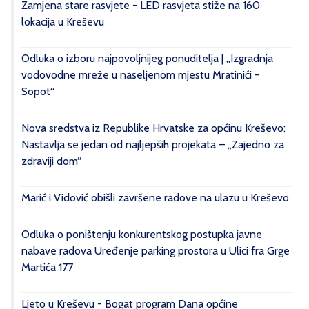
Zamjena stare rasvjete - LED rasvjeta stiže na 160
lokacija u Kreševu
Odluka o izboru najpovoljnijeg ponuditelja | „Izgradnja
vodovodne mreže u naseljenom mjestu Mratinići -
Sopot“
Nova sredstva iz Republike Hrvatske za općinu Kreševo:
Nastavlja se jedan od najljepših projekata – „Zajedno za
zdraviji dom“
Marić i Vidović obišli završene radove na ulazu u Kreševo
Odluka o poništenju konkurentskog postupka javne
nabave radova Uređenje parking prostora u Ulici fra Grge
Martića 177
Ljeto u Kreševu - Bogat program Dana općine