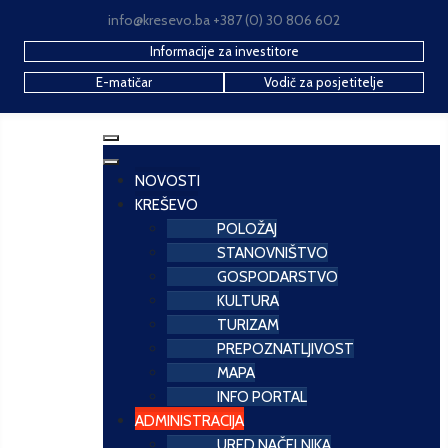
info@kresevo.ba +387 (0) 30 806 602
Informacije za investitore
E-matičar
Vodič za posjetitelje
NOVOSTI
KREŠEVO
POLOŽAJ
STANOVNIŠTVO
GOSPODARSTVO
KULTURA
TURIZAM
PREPOZNATLJIVOST
MAPA
INFO PORTAL
ADMINISTRACIJA
URED NAČELNIKA