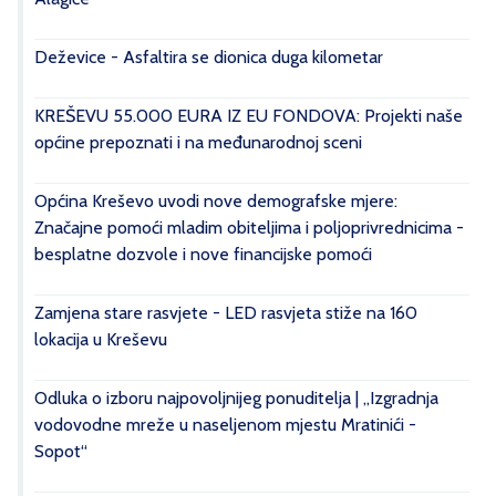
Deževice - Asfaltira se dionica duga kilometar
KREŠEVU 55.000 EURA IZ EU FONDOVA: Projekti naše
općine prepoznati i na međunarodnoj sceni
Općina Kreševo uvodi nove demografske mjere:
Značajne pomoći mladim obiteljima i poljoprivrednicima -
besplatne dozvole i nove financijske pomoći
Zamjena stare rasvjete - LED rasvjeta stiže na 160
lokacija u Kreševu
Odluka o izboru najpovoljnijeg ponuditelja | „Izgradnja
vodovodne mreže u naseljenom mjestu Mratinići -
Sopot“