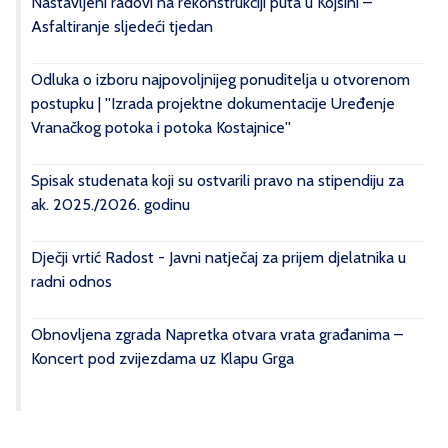
Nastavljeni radovi na rekonstrukciji puta u Kojsini –
Asfaltiranje sljedeći tjedan
Odluka o izboru najpovoljnijeg ponuditelja u otvorenom
postupku | ''Izrada projektne dokumentacije Uređenje
Vranačkog potoka i potoka Kostajnice''
Spisak studenata koji su ostvarili pravo na stipendiju za
ak. 2025./2026. godinu
Dječji vrtić Radost - Javni natječaj za prijem djelatnika u
radni odnos
Obnovljena zgrada Napretka otvara vrata građanima –
Koncert pod zvijezdama uz Klapu Grga