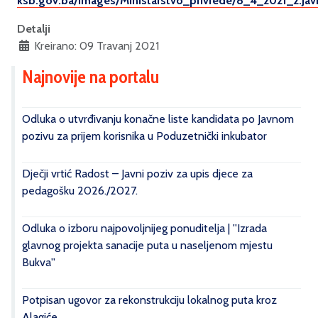
ksb.gov.ba/images/Ministarstvo_privrede/8_4_2021_2.Jav
Detalji
Kreirano: 09 Travanj 2021
Najnovije na portalu
Odluka o utvrđivanju konačne liste kandidata po Javnom
pozivu za prijem korisnika u Poduzetnički inkubator
Dječji vrtić Radost – Javni poziv za upis djece za
pedagošku 2026./2027.
Odluka o izboru najpovoljnijeg ponuditelja | ''Izrada
glavnog projekta sanacije puta u naseljenom mjestu
Bukva''
Potpisan ugovor za rekonstrukciju lokalnog puta kroz
Alagiće