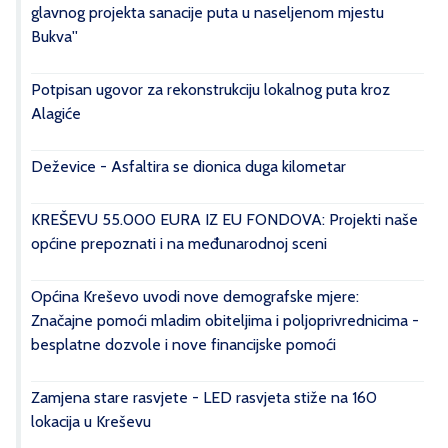
glavnog projekta sanacije puta u naseljenom mjestu
Bukva''
Potpisan ugovor za rekonstrukciju lokalnog puta kroz
Alagiće
Deževice - Asfaltira se dionica duga kilometar
KREŠEVU 55.000 EURA IZ EU FONDOVA: Projekti naše
općine prepoznati i na međunarodnoj sceni
Općina Kreševo uvodi nove demografske mjere:
Značajne pomoći mladim obiteljima i poljoprivrednicima -
besplatne dozvole i nove financijske pomoći
Zamjena stare rasvjete - LED rasvjeta stiže na 160
lokacija u Kreševu