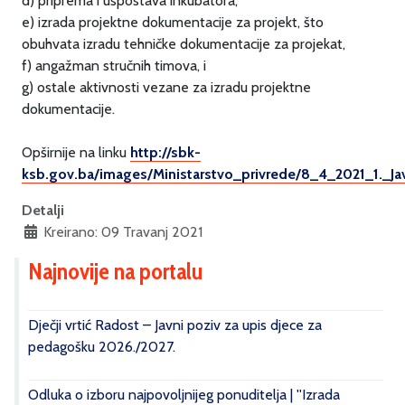
d) priprema i uspostava inkubatora,
e) izrada projektne dokumentacije za projekt, što
obuhvata izradu tehničke dokumentacije za projekat,
f) angažman stručnih timova, i
g) ostale aktivnosti vezane za izradu projektne
dokumentacije.
Opširnije na linku
http://sbk-
ksb.gov.ba/images/Ministarstvo_privrede/8_4_2021_1._Ja
Detalji
Kreirano: 09 Travanj 2021
Najnovije na portalu
Dječji vrtić Radost – Javni poziv za upis djece za
pedagošku 2026./2027.
Odluka o izboru najpovoljnijeg ponuditelja | ''Izrada