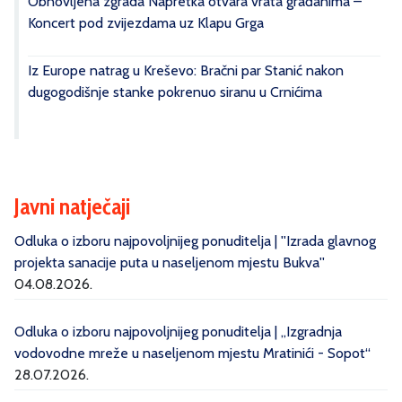
Obnovljena zgrada Napretka otvara vrata građanima –
Koncert pod zvijezdama uz Klapu Grga
Iz Europe natrag u Kreševo: Bračni par Stanić nakon
dugogodišnje stanke pokrenuo siranu u Crnićima
Javni natječaji
Odluka o izboru najpovoljnijeg ponuditelja | ''Izrada glavnog
projekta sanacije puta u naseljenom mjestu Bukva''
04.08.2026.
Odluka o izboru najpovoljnijeg ponuditelja | „Izgradnja
vodovodne mreže u naseljenom mjestu Mratinići - Sopot“
28.07.2026.