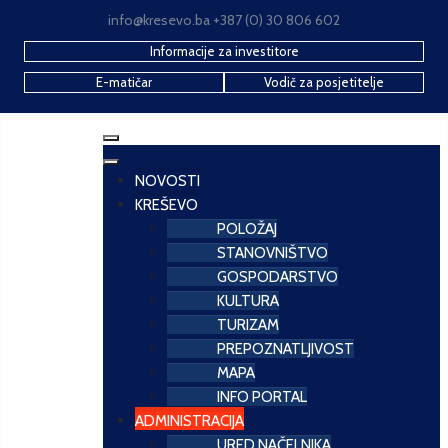
info@kresevo.ba +387 (0) 30 806 602
Informacije za investitore
E-matičar
Vodič za posjetitelje
NOVOSTI
KREŠEVO
POLOŽAJ
STANOVNIŠTVO
GOSPODARSTVO
KULTURA
TURIZAM
PREPOZNATLJIVOST
MAPA
INFO PORTAL
ADMINISTRACIJA
URED NAČELNIKA