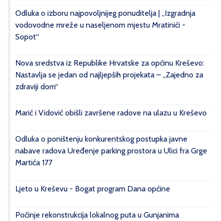
Odluka o izboru najpovoljnijeg ponuditelja | „Izgradnja
vodovodne mreže u naseljenom mjestu Mratinići -
Sopot“
Nova sredstva iz Republike Hrvatske za općinu Kreševo:
Nastavlja se jedan od najljepših projekata – „Zajedno za
zdraviji dom“
Marić i Vidović obišli završene radove na ulazu u Kreševo
Odluka o poništenju konkurentskog postupka javne
nabave radova Uređenje parking prostora u Ulici fra Grge
Martića 177
Ljeto u Kreševu - Bogat program Dana općine
Počinje rekonstrukcija lokalnog puta u Gunjanima