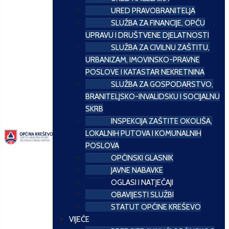
URED PRAVOBRANITELJA
SLUŽBA ZA FINANCIJE, OPĆU
UPRAVU I DRUŠTVENE DJELATNOSTI
SLUŽBA ZA CIVILNU ZAŠTITU,
URBANIZAM, IMOVINSKO-PRAVNE
POSLOVE I KATASTAR NEKRETNINA
SLUŽBA ZA GOSPODARSTVO,
BRANITELJSKO-INVALIDSKU I SOCIJALNU
SKRB
INSPEKCIJA ZAŠTITE OKOLIŠA,
LOKALNIH PUTOVA I KOMUNALNIH
POSLOVA
OPĆINSKI GLASNIK
JAVNE NABAVKE
OGLASI I NATJEČAJI
OBAVIJESTI SLUŽBI
STATUT OPĆINE KREŠEVO
VIJEĆE