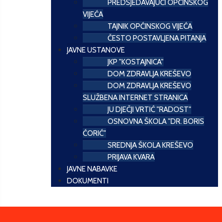
PREDSJEDAVAJUĆI OPĆINSKOG
VIJEĆA
TAJNIK OPĆINSKOG VIJEĆA
ČESTO POSTAVLJENA PITANJA
JAVNE USTANOVE
JKP "KOSTAJNICA"
DOM ZDRAVLJA KREŠEVO
DOM ZDRAVLJA KREŠEVO
SLUŽBENA INTERNET STRANICA
JU DJEČJI VRTIĆ "RADOST"
OSNOVNA ŠKOLA "DR. BORIS
ĆORIĆ"
SREDNJA ŠKOLA KREŠEVO
PRIJAVA KVARA
JAVNE NABAVKE
DOKUMENTI