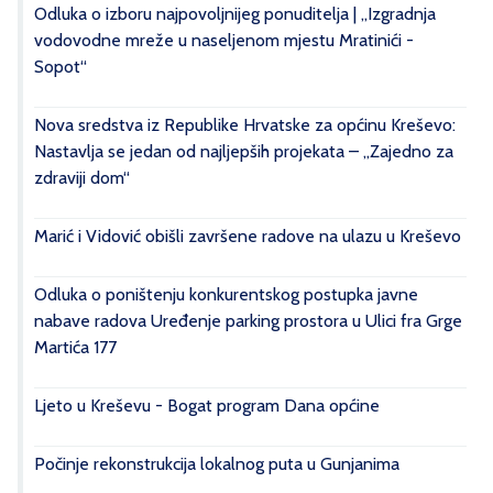
Odluka o izboru najpovoljnijeg ponuditelja | „Izgradnja
vodovodne mreže u naseljenom mjestu Mratinići -
Sopot“
Nova sredstva iz Republike Hrvatske za općinu Kreševo:
Nastavlja se jedan od najljepših projekata – „Zajedno za
zdraviji dom“
Marić i Vidović obišli završene radove na ulazu u Kreševo
Odluka o poništenju konkurentskog postupka javne
nabave radova Uređenje parking prostora u Ulici fra Grge
Martića 177
Ljeto u Kreševu - Bogat program Dana općine
Počinje rekonstrukcija lokalnog puta u Gunjanima