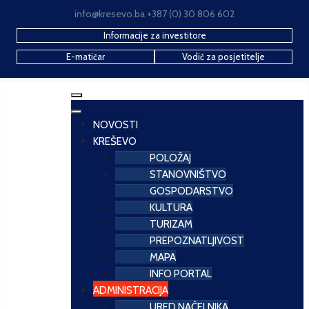
info@kresevo.ba +387 (0) 30 806 602
Informacije za investitore
E-matičar
Vodič za posjetitelje
NOVOSTI
KREŠEVO
POLOŽAJ
STANOVNIŠTVO
GOSPODARSTVO
KULTURA
TURIZAM
PREPOZNATLJIVOST
MAPA
INFO PORTAL
ADMINISTRACIJA
URED NAČELNIKA