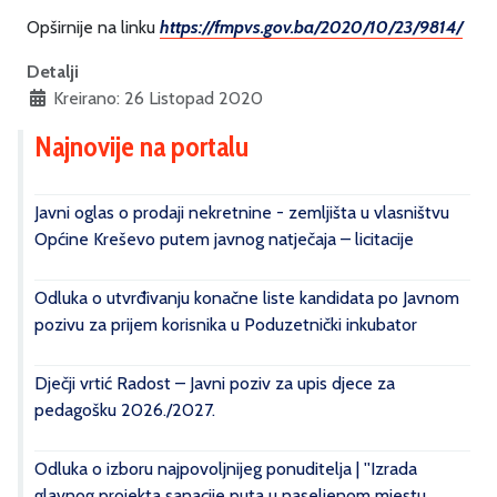
Opširnije na linku
https://fmpvs.gov.ba/2020/10/
23/9814/
Detalji
Kreirano: 26 Listopad 2020
Najnovije na portalu
Javni oglas o prodaji nekretnine - zemljišta u vlasništvu
Općine Kreševo putem javnog natječaja – licitacije
Odluka o utvrđivanju konačne liste kandidata po Javnom
pozivu za prijem korisnika u Poduzetnički inkubator
Dječji vrtić Radost – Javni poziv za upis djece za
pedagošku 2026./2027.
Odluka o izboru najpovoljnijeg ponuditelja | ''Izrada
glavnog projekta sanacije puta u naseljenom mjestu