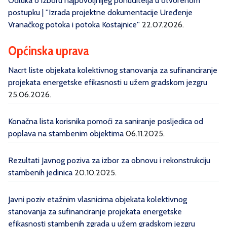
Odluka o izboru najpovoljnijeg ponuditelja u otvorenom
postupku | ''Izrada projektne dokumentacije Uređenje
Vranačkog potoka i potoka Kostajnice''
22.07.2026.
Općinska uprava
Nacrt liste objekata kolektivnog stanovanja za sufinanciranje
projekata energetske efikasnosti u užem gradskom jezgru
25.06.2026.
Konačna lista korisnika pomoći za saniranje posljedica od
poplava na stambenim objektima
06.11.2025.
Rezultati Javnog poziva za izbor za obnovu i rekonstrukciju
stambenih jedinica
20.10.2025.
Javni poziv etažnim vlasnicima objekata kolektivnog
stanovanja za sufinanciranje projekata energetske
efikasnosti stambenih zgrada u užem gradskom jezgru