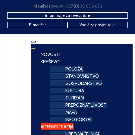
info@kresevo.ba +387 (0) 30 806 602
Informacije za investitore
E-matičar
Vodič za posjetitelje
NOVOSTI
KREŠEVO
POLOŽAJ
STANOVNIŠTVO
GOSPODARSTVO
KULTURA
TURIZAM
PREPOZNATLJIVOST
MAPA
INFO PORTAL
ADMINISTRACIJA
URED NAČELNIKA