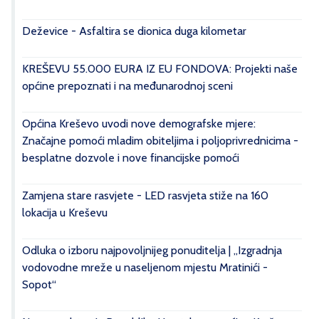
Deževice - Asfaltira se dionica duga kilometar
KREŠEVU 55.000 EURA IZ EU FONDOVA: Projekti naše
općine prepoznati i na međunarodnoj sceni
Općina Kreševo uvodi nove demografske mjere:
Značajne pomoći mladim obiteljima i poljoprivrednicima -
besplatne dozvole i nove financijske pomoći
Zamjena stare rasvjete - LED rasvjeta stiže na 160
lokacija u Kreševu
Odluka o izboru najpovoljnijeg ponuditelja | „Izgradnja
vodovodne mreže u naseljenom mjestu Mratinići -
Sopot“