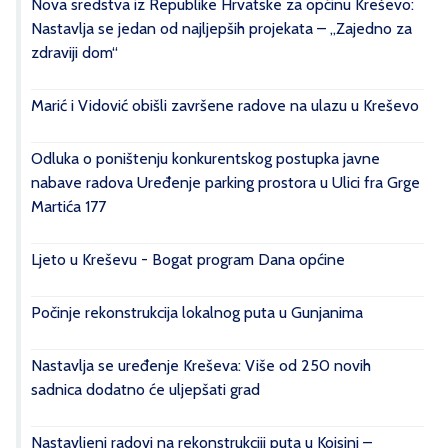
Nova sredstva iz Republike Hrvatske za općinu Kreševo:
Nastavlja se jedan od najljepših projekata – „Zajedno za
zdraviji dom“
Marić i Vidović obišli završene radove na ulazu u Kreševo
Odluka o poništenju konkurentskog postupka javne
nabave radova Uređenje parking prostora u Ulici fra Grge
Martića 177
Ljeto u Kreševu - Bogat program Dana općine
Počinje rekonstrukcija lokalnog puta u Gunjanima
Nastavlja se uređenje Kreševa: Više od 250 novih
sadnica dodatno će uljepšati grad
Nastavljeni radovi na rekonstrukciji puta u Kojsini –