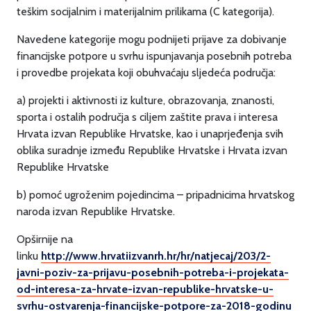
teškim socijalnim i materijalnim prilikama (C kategorija).
Navedene kategorije mogu podnijeti prijave za dobivanje
financijske potpore u svrhu ispunjavanja posebnih potreba
i provedbe projekata koji obuhvaćaju sljedeća područja:
a) projekti i aktivnosti iz kulture, obrazovanja, znanosti,
sporta i ostalih područja s ciljem zaštite prava i interesa
Hrvata izvan Republike Hrvatske, kao i unaprjeđenja svih
oblika suradnje između Republike Hrvatske i Hrvata izvan
Republike Hrvatske
b) pomoć ugroženim pojedincima – pripadnicima hrvatskog
naroda izvan Republike Hrvatske.
Opširnije na
linku
http://www.hrvatiizvanrh.hr/hr/natjecaj/203/2-
javni-poziv-za-prijavu-posebnih-potreba-i-projekata-
od-interesa-za-hrvate-izvan-republike-hrvatske-u-
svrhu-ostvarenja-financijske-potpore-za-2018-godinu